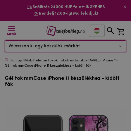
Szállítás 24000 HUF felett INGYENES
Rendelj 12:00-ig! Ma feladjuk!
MENÜ
Válasszon ki egy készülék márkát
Honlap
/
Mobiltelefon tokok, tokok és borítók
/
APPLE
/
iPhone 11
/
Gél tok mmCase iPhone 11 készülékhez - kidőlt fák
Gél tok mmCase iPhone 11 készülékhez - kidőlt
fák