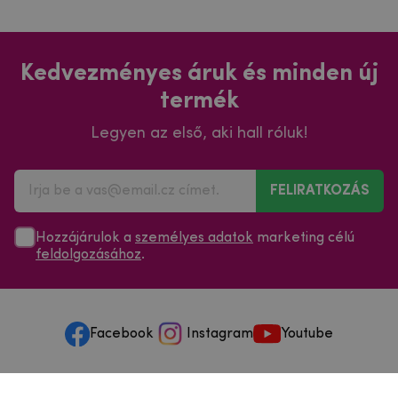
Kedvezményes áruk és minden új
termék
Legyen az első, aki hall róluk!
FELIRATKOZÁS
Hozzájárulok a
személyes adatok
marketing célú
feldolgozásához
.
Facebook
Instagram
Youtube