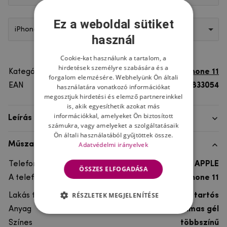
Ez a weboldal sütiket
iPhone 11
használ
Cookie-kat használunk a tartalom, a
hirdetések személyre szabására és a
Kategória
iPhone 11
forgalom elemzésére. Webhelyünk Ön általi
EAN
8596579833054
használatára vonatkozó információkat
megosztjuk hirdetési és elemző partnereinkkel
is, akik egyesíthetik azokat más
információkkal, amelyeket Ön biztosított
Leírás
számukra, vagy amelyeket a szolgáltatásaik
Ön általi használatából gyűjtöttek össze.
Adatvédelmi irányelvek
Műszaki adatok
Telefon márka
APPLE
ÖSSZES ELFOGADÁSA
A telefonmodellhez
iPhone 11
RÉSZLETEK MEGJELENÍTÉSE
Lakás típusa
Gél, Ultra tartós
Anyag
rugalmas gél
Színes
többszínű