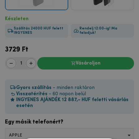
Készleten
Szállítás 24000 HUF felett
Rendelj 12:00-ig! Ma
INGYENES
feladjuk!
3729
Ft
Vásároljon
Gyors szállítás
- minden raktáron
Visszatérítés
- 60 napon belül
INGYENES AJÁNDÉK 12 887,- HUF feletti vásárlás
esetén
Egy másik telefonért?
APPLE