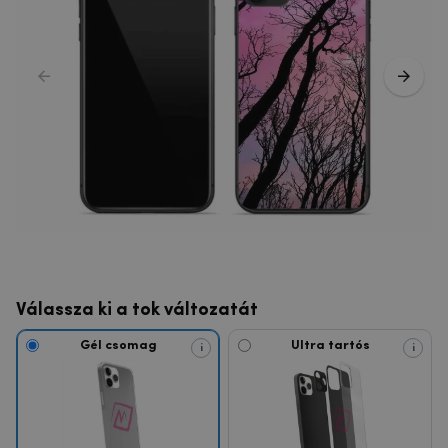
Válassza ki a tok változatát
Gél csomag
Ultra tartós
i
i