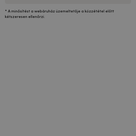
* A minősítést a webáruház üzemeltetője a közzététel előtt
kétszeresen ellenőrzi.