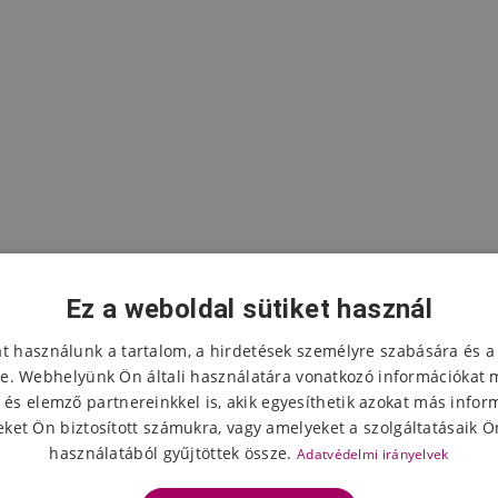
Ez a weboldal sütiket használ
at használunk a tartalom, a hirdetések személyre szabására és a
e. Webhelyünk Ön általi használatára vonatkozó információkat 
 és elemző partnereinkkel is, akik egyesíthetik azokat más infor
A termék értékelése
ket Ön biztosított számukra, vagy amelyeket a szolgáltatásaik Ön
használatából gyűjtöttek össze.
Adatvédelmi irányelvek
Válassza ki a csillagok számát