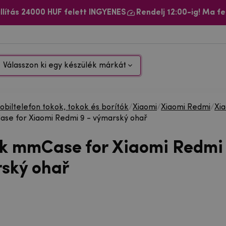
llítás 24000 HUF felett INGYENES
Rendelj 12:00-ig! Ma fe
Válasszon ki egy készülék márkát
biltelefon tokok, tokok és borítók
/
Xiaomi
/
Xiaomi Redmi
/
Xi
se for Xiaomi Redmi 9 - výmarský ohař
ok mmCase for Xiaomi Redmi 
ský ohař