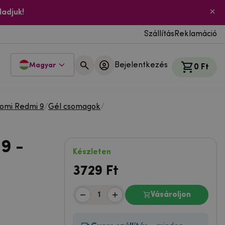
ladjuk!
Szállítás
Reklamáció
Bejelentkezés
Magyar
0 Ft
aomi Redmi 9
/
Gél csomagok
/
9 -
Készleten
3729
Ft
Vásároljon