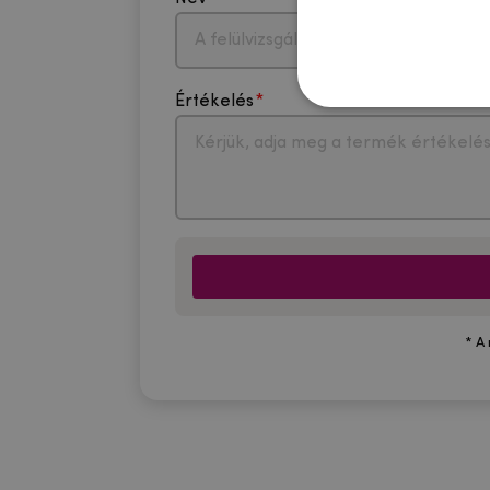
Értékelés
* A