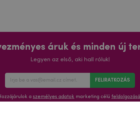
ezményes áruk és minden új t
Legyen az első, aki hall róluk!
FELIRATKOZÁS
Hozzájárulok a
személyes adatok
marketing célú
feldolgozás