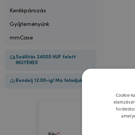
Kerékpározás
Gyűjteményünk
mmCase
Szállítás 24000 HUF felett
INGYENES
Rendelj 12:00-ig! Ma feladjuk!
Cookie-k
elemzésér
hirdetési
amelye
Név