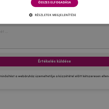
ÖSSZES ELFOGADÁSA
RÉSZLETEK MEGJELENÍTÉSE
Értékelés küldése
 minősítést a webáruház üzemeltetője a közzététel előtt kétszeresen ellenő