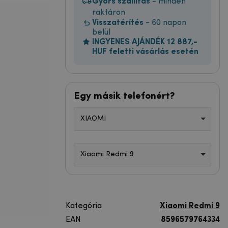
Gyors szállítás
- minden
raktáron
Visszatérítés
- 60 napon
belül
INGYENES AJÁNDÉK 12 887,-
HUF feletti vásárlás esetén
Egy másik telefonért?
XIAOMI
Xiaomi Redmi 9
Kategória
Xiaomi Redmi 9
EAN
8596579764334