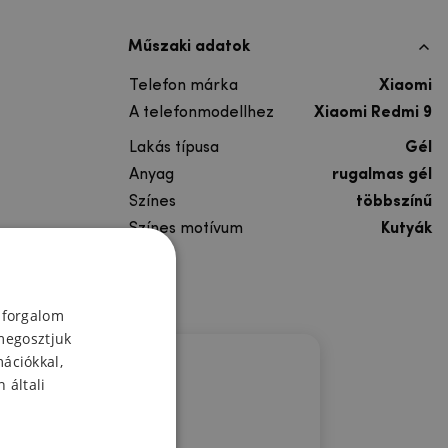
Műszaki adatok
Telefon márka
Xiaomi
A telefonmodellhez
Xiaomi Redmi 9
Lakás típusa
Gél
Anyag
rugalmas gél
Színes
többszínű
Színes motívum
Kutyák
 forgalom
megosztjuk
mációkkal,
 általi