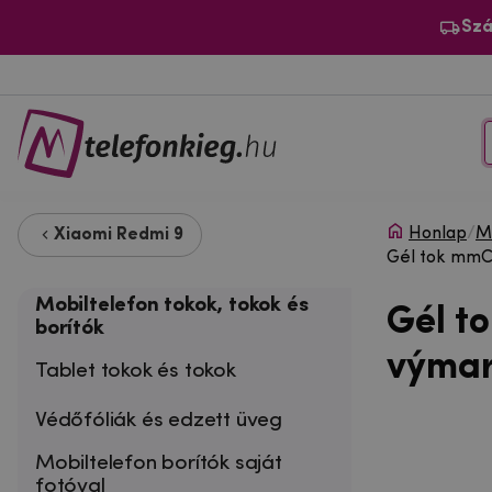
Szá
Honlap
/
Mo
Xiaomi Redmi 9
Gél tok mmCa
Mobiltelefon tokok, tokok és
Gél t
borítók
výmar
Tablet tokok és tokok
Védőfóliák és edzett üveg
Mobiltelefon borítók saját
fotóval