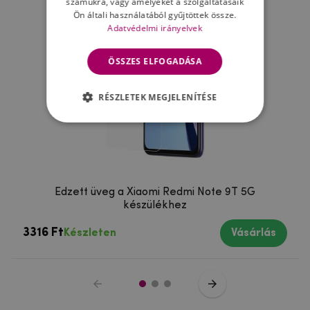
számukra, vagy amelyeket a szolgáltatásaik
Ön általi használatából gyűjtöttek össze.
Adatvédelmi irányelvek
ÖSSZES ELFOGADÁSA
RÉSZLETEK MEGJELENÍTÉSE
Edzett üveg a Xiaomi Redmi Note 9T 5G
készülékhez
3316 Ft
Készleten
Vásárlás