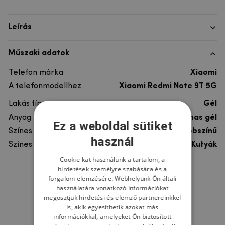
Leírás
Műszaki adatok
Telefon márka
Xiaomi
A telefonmodellhez
Xiaomi Redmi Note 9T 5G
Lakás típusa
Gél
Anyag
rugalmas gél
Ez a weboldal sütiket
Színes
többszínű
használ
Színes motívum
Kutyák
Cookie-kat használunk a tartalom, a
hirdetések személyre szabására és a
Ne felejtsd el
forgalom elemzésére. Webhelyünk Ön általi
használatára vonatkozó információkat
megosztjuk hirdetési és elemző partnereinkkel
is, akik egyesíthetik azokat más
információkkal, amelyeket Ön biztosított