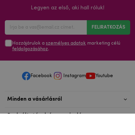
Legyen az első, aki hall róluk!
FELIRATKOZÁS
Hozzájárulok a
személyes adatok
marketing célú
feldolgozásához
.
Facebook
Instagram
Youtube
Minden a vásárlásról
Szolgáltatások és szervizelés
Szerzői jog © 2025
mpouzdra.hu