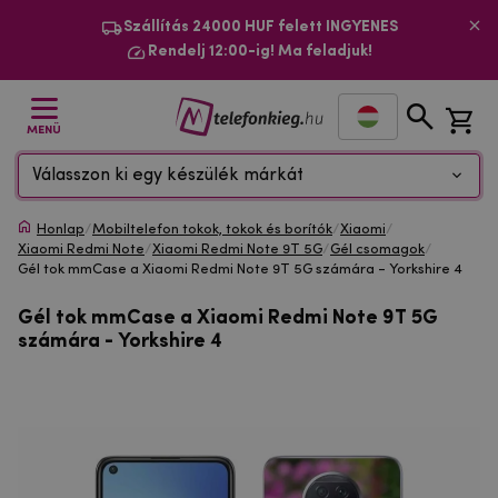
Szállítás 24000 HUF felett INGYENES
Rendelj 12:00-ig! Ma feladjuk!
MENÜ
Válasszon ki egy készülék márkát
Honlap
/
Mobiltelefon tokok, tokok és borítók
/
Xiaomi
/
Xiaomi Redmi Note
/
Xiaomi Redmi Note 9T 5G
/
Gél csomagok
/
Gél tok mmCase a Xiaomi Redmi Note 9T 5G számára - Yorkshire 4
Gél tok mmCase a Xiaomi Redmi Note 9T 5G
számára - Yorkshire 4