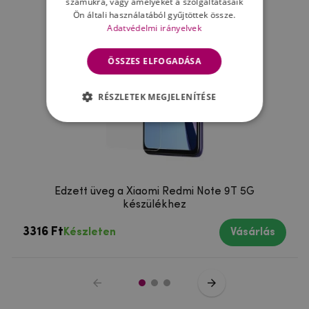
számukra, vagy amelyeket a szolgáltatásaik
Ön általi használatából gyűjtöttek össze.
Adatvédelmi irányelvek
ÖSSZES ELFOGADÁSA
RÉSZLETEK MEGJELENÍTÉSE
Edzett üveg a Xiaomi Redmi Note 9T 5G
készülékhez
3316 Ft
Készleten
Vásárlás