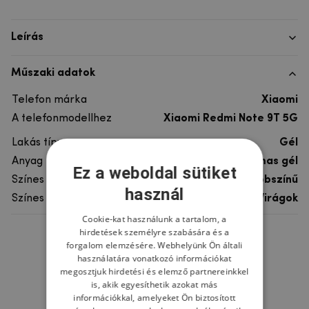
Leírás
Műszaki adatok
Telefon márka
Xiaomi
A telefonmodellhez
Xiaomi Redmi Note 9T 5G
Lakás típusa
Gél
Anyag
rugalmas gél
Ez a weboldal sütiket
Színes
többszínű
használ
Színes motívum
Virágok
Cookie-kat használunk a tartalom, a
hirdetések személyre szabására és a
Ne felejtsd el
forgalom elemzésére. Webhelyünk Ön általi
használatára vonatkozó információkat
megosztjuk hirdetési és elemző partnereinkkel
is, akik egyesíthetik azokat más
információkkal, amelyeket Ön biztosított