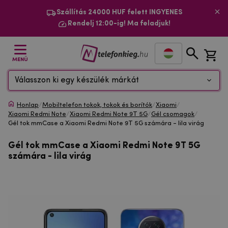
Szállítás 24000 HUF felett INGYENES
Rendelj 12:00-ig! Ma feladjuk!
MENÜ
Válasszon ki egy készülék márkát
Honlap
/
Mobiltelefon tokok, tokok és borítók
/
Xiaomi
/
Xiaomi Redmi Note
/
Xiaomi Redmi Note 9T 5G
/
Gél csomagok
/
Gél tok mmCase a Xiaomi Redmi Note 9T 5G számára - lila virág
Gél tok mmCase a Xiaomi Redmi Note 9T 5G
számára - lila virág