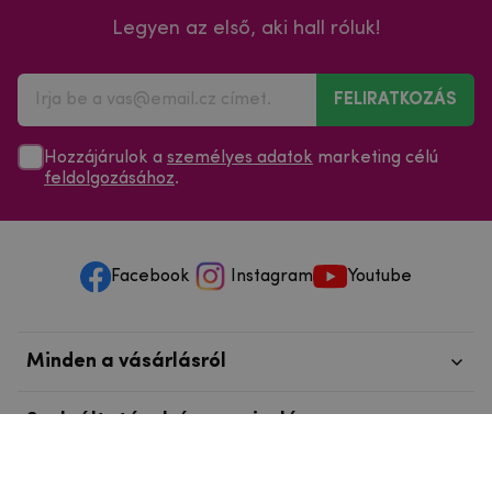
Legyen az első, aki hall róluk!
FELIRATKOZÁS
Hozzájárulok a
személyes adatok
marketing célú
feldolgozásához
.
Facebook
Instagram
Youtube
Minden a vásárlásról
Szolgáltatások és szervizelés
Szerzői jog © 2025
mpouzdra.hu