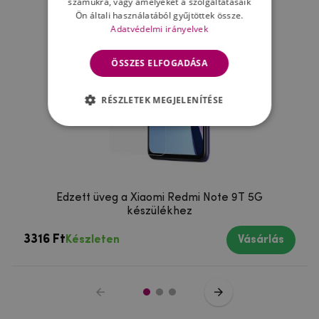
számukra, vagy amelyeket a szolgáltatásaik
Ön általi használatából gyűjtöttek össze.
Adatvédelmi irányelvek
ÖSSZES ELFOGADÁSA
RÉSZLETEK MEGJELENÍTÉSE
Edzett üveg a Xiaomi Redmi Note 9T 5G
készülékhez
3316 Ft
Készleten
Vásárlás