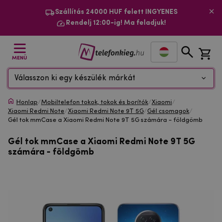
Szállítás 24000 HUF felett INGYENES
Rendelj 12:00-ig! Ma feladjuk!
MENÜ
Válasszon ki egy készülék márkát
Honlap
/
Mobiltelefon tokok, tokok és borítók
/
Xiaomi
/
Xiaomi Redmi Note
/
Xiaomi Redmi Note 9T 5G
/
Gél csomagok
/
Gél tok mmCase a Xiaomi Redmi Note 9T 5G számára - földgömb
Gél tok mmCase a Xiaomi Redmi Note 9T 5G
számára - földgömb