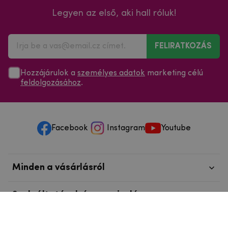
Legyen az első, aki hall róluk!
FELIRATKOZÁS
Hozzájárulok a
személyes adatok
marketing célú
feldolgozásához
.
Facebook
Instagram
Youtube
Minden a vásárlásról
Szolgáltatások és szervizelés
Szerzői jog © 2025
mpouzdra.hu