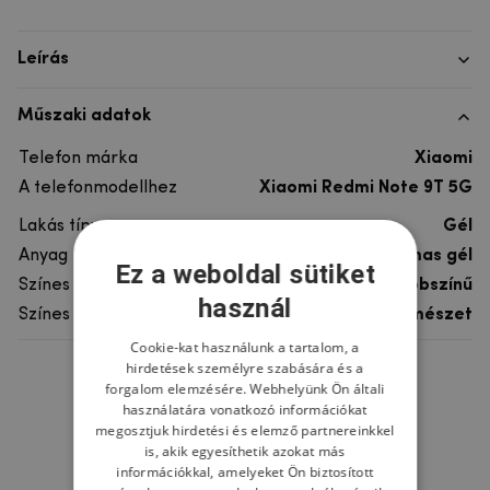
Leírás
Műszaki adatok
Telefon márka
Xiaomi
A telefonmodellhez
Xiaomi Redmi Note 9T 5G
Lakás típusa
Gél
Anyag
rugalmas gél
Ez a weboldal sütiket
Színes
többszínű
használ
Színes motívum
Természet
Cookie-kat használunk a tartalom, a
hirdetések személyre szabására és a
Ne felejtsd el
forgalom elemzésére. Webhelyünk Ön általi
használatára vonatkozó információkat
megosztjuk hirdetési és elemző partnereinkkel
is, akik egyesíthetik azokat más
információkkal, amelyeket Ön biztosított