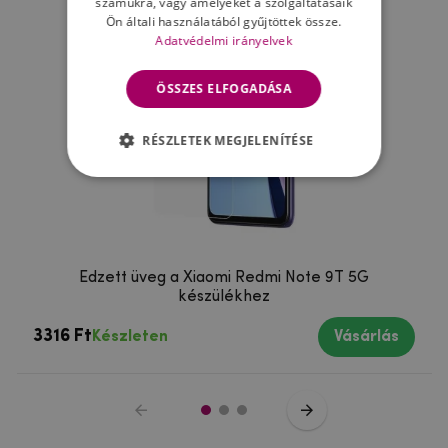
számukra, vagy amelyeket a szolgáltatásaik
Ön általi használatából gyűjtöttek össze.
Adatvédelmi irányelvek
ÖSSZES ELFOGADÁSA
RÉSZLETEK MEGJELENÍTÉSE
Edzett üveg a Xiaomi Redmi Note 9T 5G
készülékhez
3316 Ft
Készleten
Vásárlás