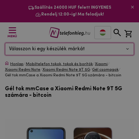
Szállítás 24000 HUF felett INGYENES
Rendelj 12:00-ig! Ma feladjuk!
MENÜ
Válasszon ki egy készülék márkát
Honlap
/
Mobiltelefon tokok, tokok és borítók
/
Xiaomi
/
Xiaomi Redmi Note
/
Xiaomi Redmi Note 9T 5G
/
Gél csomagok
/
Gél tok mmCase a Xiaomi Redmi Note 9T 5G számára - bitcoin
Gél tok mmCase a Xiaomi Redmi Note 9T 5G
számára - bitcoin