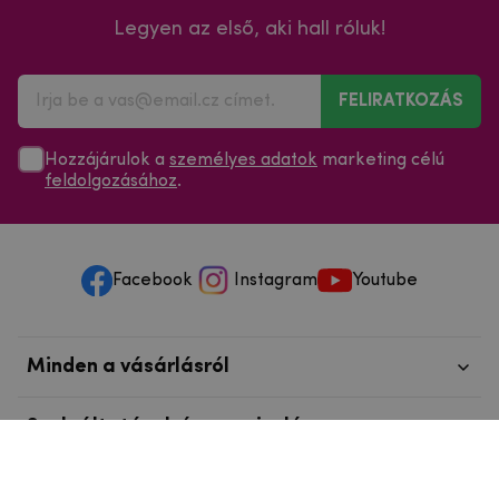
Legyen az első, aki hall róluk!
FELIRATKOZÁS
Hozzájárulok a
személyes adatok
marketing célú
feldolgozásához
.
Facebook
Instagram
Youtube
Minden a vásárlásról
Szolgáltatások és szervizelés
Szerzői jog © 2025
mpouzdra.hu