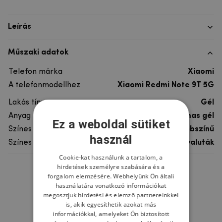
Leírás
Műszaki adatok
Telefon márka
Xiaomi
A telefonmodellhez
Xiaomi Redmi Note 9T 5G
Lakás típusa
Gél
Anyag
rugalmas gél
Ez a weboldal sütiket
Színes
többszínű
használ
Színes motívum
Kriptovaluták
Cookie-kat használunk a tartalom, a
hirdetések személyre szabására és a
Ne felejtsd el
forgalom elemzésére. Webhelyünk Ön általi
használatára vonatkozó információkat
megosztjuk hirdetési és elemző partnereinkkel
is, akik egyesíthetik azokat más
információkkal, amelyeket Ön biztosított