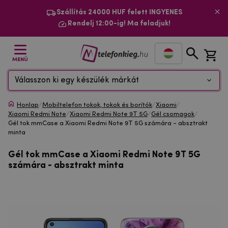
Szállítás 24000 HUF felett INGYENES
Rendelj 12:00-ig! Ma feladjuk!
MENÜ
Válasszon ki egy készülék márkát
Honlap
/
Mobiltelefon tokok, tokok és borítók
/
Xiaomi
/
Xiaomi Redmi Note
/
Xiaomi Redmi Note 9T 5G
/
Gél csomagok
/
Gél tok mmCase a Xiaomi Redmi Note 9T 5G számára - absztrakt
minta
Gél tok mmCase a Xiaomi Redmi Note 9T 5G
számára - absztrakt minta