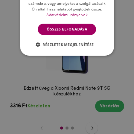
számukra, vagy amelyeket a szolgáltatásaik
Ön általi használatából gyűjtöttek össze.
Adatvédelmi irányelvek
ÖSSZES ELFOGADÁSA
RÉSZLETEK MEGJELENÍTÉSE
Edzett üveg a Xiaomi Redmi Note 9T 5G
készülékhez
3316 Ft
Készleten
Vásárlás