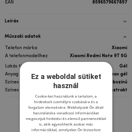
EAN
8596579667857
Leírás
Műszaki adatok
Telefon márka
Xiaomi
A telefonmodellhez
Xiaomi Redmi Note 9T 5G
Lakás típusa
Gél
Anyag
rugalmas gél
Ez a weboldal sütiket
Színes
többszínű
használ
Színes motívum
Absztrakt
Cookie-kat használunk a tartalom, a
hirdetések személyre szabására és a
forgalom elemzésére. Webhelyünk Ön általi
Ne felejtsd el
használatára vonatkozó információkat
megosztjuk hirdetési és elemző partnereinkkel
is, akik egyesíthetik azokat más
információkkal, amelyeket Ön biztosított