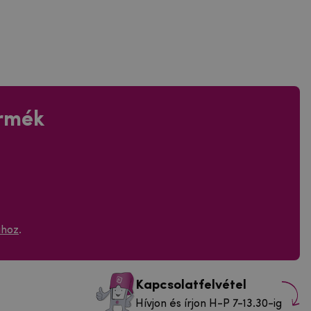
ermék
ához
.
Kapcsolatfelvétel
Hívjon és írjon H-P 7-13.30-ig