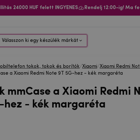
llítás 24000 HUF felett INGYENES
Rendelj 12:00-ig! Ma fe
Válasszon ki egy készülék márkát
biltelefon tokok, tokok és borítók
/
Xiaomi
/
Xiaomi Redmi No
ase a Xiaomi Redmi Note 9T 5G-hez - kék margaréta
ok mmCase a Xiaomi Redmi 
-hez - kék margaréta