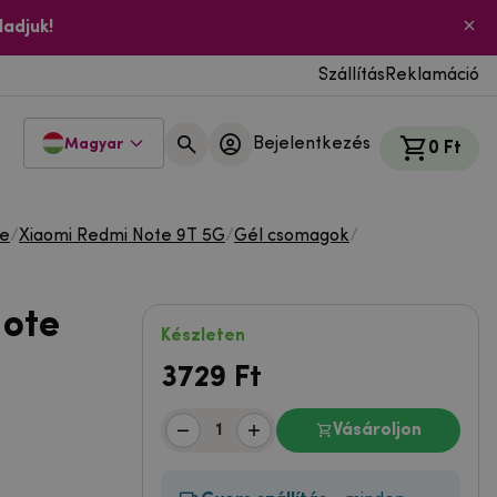
ladjuk!
Szállítás
Reklamáció
Bejelentkezés
Magyar
0 Ft
te
/
Xiaomi Redmi Note 9T 5G
/
Gél csomagok
/
Note
Készleten
3729
Ft
Vásároljon