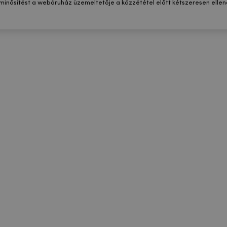
 minősítést a webáruház üzemeltetője a közzététel előtt kétszeresen ellenő