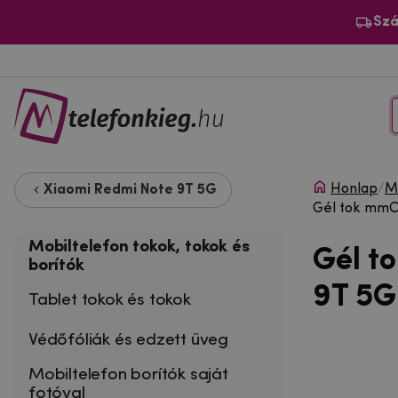
Szá
Honlap
/
Mo
Xiaomi Redmi Note 9T 5G
Gél tok mmC
Mobiltelefon tokok, tokok és
Gél t
borítók
9T 5G
Tablet tokok és tokok
Védőfóliák és edzett üveg
Mobiltelefon borítók saját
fotóval