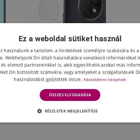
Ez a weboldal sütiket használ
at használunk a tartalom, a hirdetések személyre szabására és a
e. Webhelyünk Ön általi használatára vonatkozó információkat 
 és elemző partnereinkkel is, akik egyesíthetik azokat más infor
ket Ön biztosított számukra, vagy amelyeket a szolgáltatásaik Ön
használatából gyűjtöttek össze.
Adatvédelmi irányelvek
yő edzett
IMK védőüveg a Xiaomi Redmi
i Note 9T
Note 9T 5G kamera
ÖSSZES ELFOGADÁSA
lencséjéhez - 2db
3084 Ft
eten
Készleten
RÉSZLETEK MEGJELENÍTÉSE