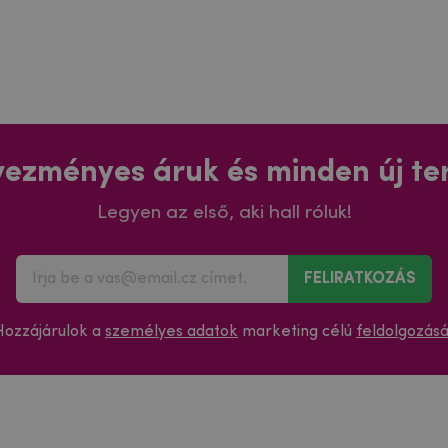
ezményes áruk és minden új t
Legyen az első, aki hall róluk!
FELIRATKOZÁS
Hozzájárulok a
személyes adatok
marketing célú
feldolgozás