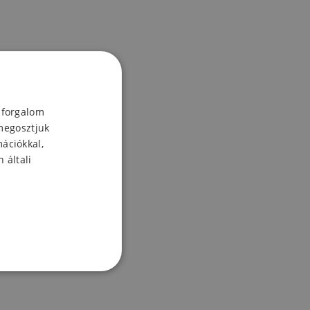
 forgalom
megosztjuk
mációkkal,
 általi