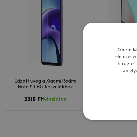
Cookie-k
elemzésér
hirdetési
amelye
Edzett üveg a Xiaomi Redmi
DUX teljes képern
Note 9T 5G készülékhez
üveg a Xiaomi Redm
5G-hez
3316 Ft
4632 Ft
Készleten
Készl