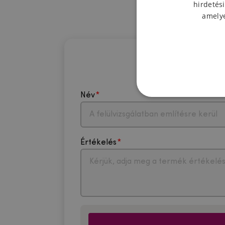
hirdetési
amelye
Név
Értékelés