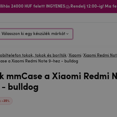
llítás 24000 HUF felett INGYENES
Rendelj 12:00-ig! Ma fe
Válasszon ki egy készülék márkát
biltelefon tokok, tokok és borítók
/
Xiaomi
/
Xiaomi Redmi No
se a Xiaomi Redmi Note 9-hez - bulldog
ok mmCase a Xiaomi Redmi 
 - bulldog
 -35%