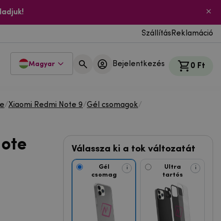
ladjuk!
Szállítás
Reklamáció
Bejelentkezés
Magyar
0 Ft
te
/
Xiaomi Redmi Note 9
/
Gél csomagok
/
Note
Válassza ki a tok változatát
Gél
Ultra
i
i
csomag
tartós