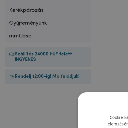
Kerékpározás
Gyűjteményünk
mmCase
Szállítás 24000 HUF felett
INGYENES
Rendelj 12:00-ig! Ma feladjuk!
Cookie-k
elemzésér