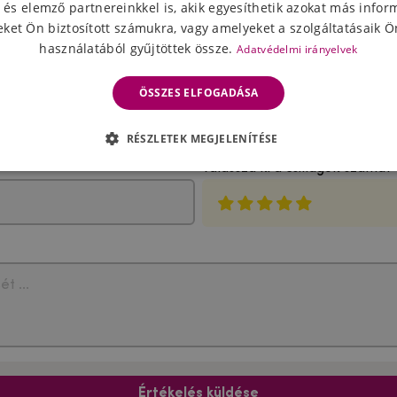
 és elemző partnereinkkel is, akik egyesíthetik azokat más infor
ket Ön biztosított számukra, vagy amelyeket a szolgáltatásaik Ön
használatából gyűjtöttek össze.
Adatvédelmi irányelvek
ÖSSZES ELFOGADÁSA
A termék értékelése
RÉSZLETEK MEGJELENÍTÉSE
Válassza ki a csillagok számát
Értékelés küldése