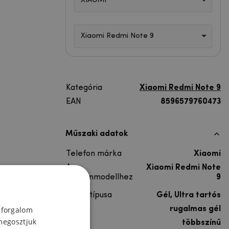
XIAOMI
Xiaomi Redmi Note 9
Kategória
Xiaomi Redmi Note 9
EAN
8596579760473
Műszaki adatok
Telefon márka
Xiaomi
A
Xiaomi Redmi Note
telefonmodellhez
9
Lakás típusa
Gél, Ultra tartós
Anyag
rugalmas gél
 forgalom
megosztjuk
Színes
többszínű