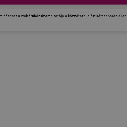
 minősítést a webáruház üzemeltetője a közzététel előtt kétszeresen ellenő