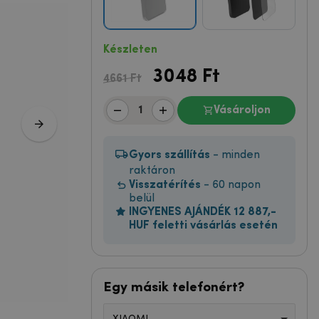
Készleten
3048
Ft
4661 Ft
Vásároljon
Gyors szállítás
- minden
raktáron
Visszatérítés
- 60 napon
belül
INGYENES AJÁNDÉK 12 887,-
HUF feletti vásárlás esetén
Egy másik telefonért?