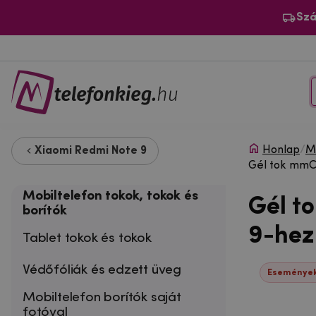
Szá
Honlap
/
Mo
Xiaomi Redmi Note 9
Gél tok mmCa
Mobiltelefon tokok, tokok és
Gél t
borítók
9-hez
Tablet tokok és tokok
Védőfóliák és edzett üveg
Események
Mobiltelefon borítók saját
fotóval