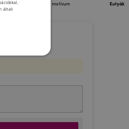
mációkkal,
Színes motívum
Kutyák
 általi