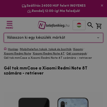
Szállítás 24000 HUF felett INGYENES
Rendelj 12:00-ig! Ma feladjuk!
MENÜ
Válasszon ki egy készülék márkát
Honlap
/
Mobiltelefon tokok, tokok és borítók
/
Xiaomi
/
Xiaomi Redmi Note
/
Xiaomi Redmi Note 8T
/
Gél csomagok
/
Gél tok mmCase a Xiaomi Redmi Note 8T számára - retriever
Gél tok mmCase a Xiaomi Redmi Note 8T
számára - retriever