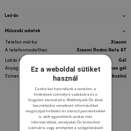
Leírás
Műszaki adatok
Telefon márka
Xiaomi
A telefonmodellhez
Xiaomi Redmi Note 8T
Lakás típusa
Gél
Ez a weboldal sütiket
Anyag
rugalmas gél
Színes
többszínű
használ
Cookie-kat használunk a tartalom, a
hirdetések személyre szabására és a
Ne felejtsd el
forgalom elemzésére. Webhelyünk Ön általi
használatára vonatkozó információkat
megosztjuk hirdetési és elemző partnereinkkel
is, akik egyesíthetik azokat más
információkkal, amelyeket Ön biztosított
számukra, vagy amelyeket a szolgáltatásaik