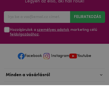
Legyen az első, aki hall róluk!
FELIRATKOZÁS
Hozzájárulok a
személyes adatok
marketing célú
feldolgozásához
.
Facebook
Instagram
Youtube
Minden a vásárlásról
Szolgáltatások és szervizelés
Szerzői jog © 2025
mpouzdra.hu