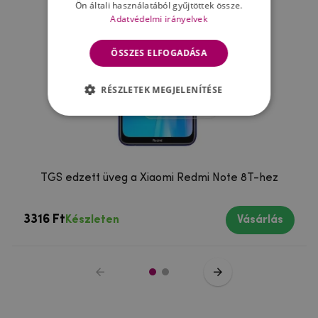
Ön általi használatából gyűjtöttek össze.
Adatvédelmi irányelvek
ÖSSZES ELFOGADÁSA
RÉSZLETEK MEGJELENÍTÉSE
TGS edzett üveg a Xiaomi Redmi Note 8T-hez
3316 Ft
Készleten
Vásárlás