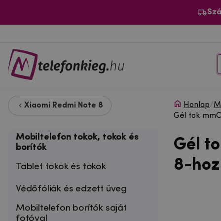
Szá
Honlap
/
Mo
Xiaomi Redmi Note 8
Gél tok mmCa
Mobiltelefon tokok, tokok és
Gél t
borítók
8-hoz
Tablet tokok és tokok
Védőfóliák és edzett üveg
Mobiltelefon borítók saját
fotóval