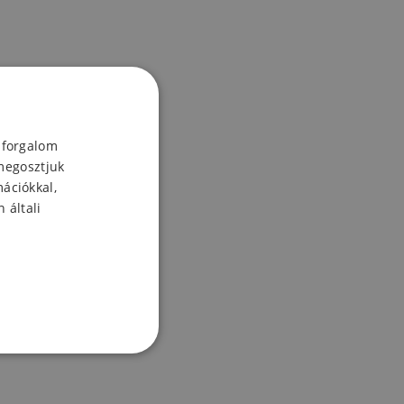
 forgalom
megosztjuk
mációkkal,
 általi