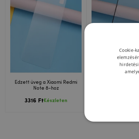
Cookie-k
elemzésér
hirdetési
amelye
Edzett üveg a Xiaomi Redmi
Teljes képernyő edz
Note 8-hoz
Xiaomi Redmi No
3316 Ft
4503 Ft
Készleten
Kész