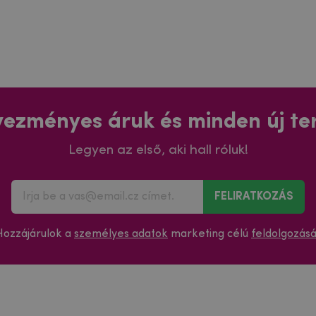
ezményes áruk és minden új t
Legyen az első, aki hall róluk!
FELIRATKOZÁS
Hozzájárulok a
személyes adatok
marketing célú
feldolgozás