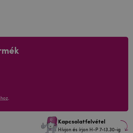
ermék
ához
.
Kapcsolatfelvétel
Hívjon és írjon H-P 7-13.30-ig