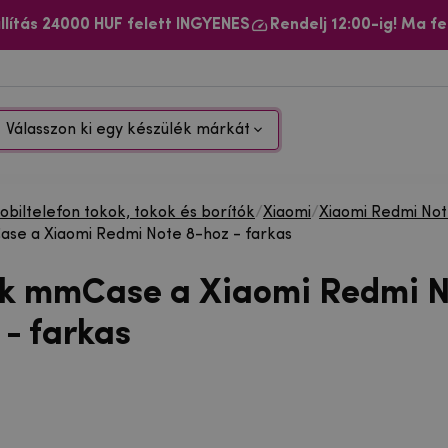
llítás 24000 HUF felett INGYENES
Rendelj 12:00-ig! Ma fe
Válasszon ki egy készülék márkát
biltelefon tokok, tokok és borítók
/
Xiaomi
/
Xiaomi Redmi No
se a Xiaomi Redmi Note 8-hoz - farkas
ok mmCase a Xiaomi Redmi 
 - farkas