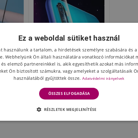
Ez a weboldal sütiket használ
at használunk a tartalom, a hirdetések személyre szabására és a
e. Webhelyünk Ön általi használatára vonatkozó információkat 
 és elemző partnereinkkel is, akik egyesíthetik azokat más infor
ket Ön biztosított számukra, vagy amelyeket a szolgáltatásaik Ön
használatából gyűjtöttek össze.
Adatvédelmi irányelvek
ett üveg a
Edzett üveg kamera lencse a
te 8-on
Xiaomi Redmi Note 8-hoz
ÖSSZES ELFOGADÁSA
2361 Ft
leten
Készleten
RÉSZLETEK MEGJELENÍTÉSE