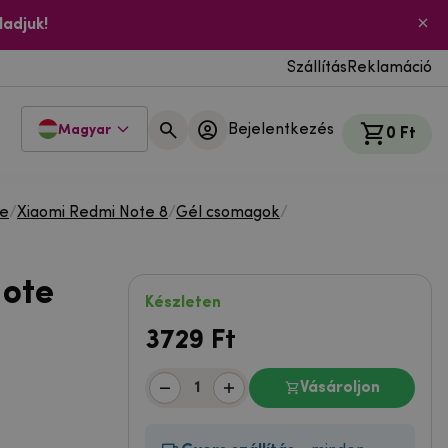
ladjuk!
Szállítás
Reklamáció
Bejelentkezés
Magyar
0 Ft
te
/
Xiaomi Redmi Note 8
/
Gél csomagok
/
Note
Készleten
3729
Ft
Vásároljon