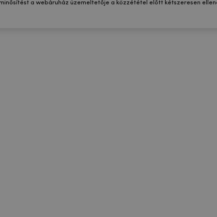
 minősítést a webáruház üzemeltetője a közzététel előtt kétszeresen ellenő