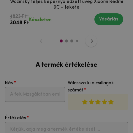
Wozinsky teljes képernyő edzett üveg Xiaomi Redmi
9C - fekete
4823 Ft
Vásárlás
Készleten
3048 Ft
A termék értékelése
Név
Válassza ki a csillagok
számát
Értékelés