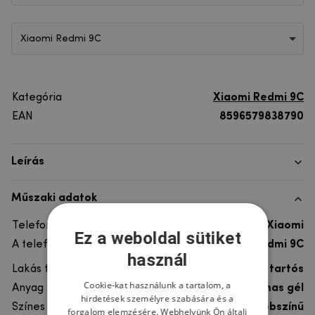
Xiaomi Redmi 9C
Kategória
Xiaomi Redmi 9C
EAN
8596579838790
Leírás
Műszaki adatok
Telefon márka
Xiaomi
Ez a weboldal sütiket
A telefonmodellhez
Xiaomi Redmi 9C
használ
Lakás típusa
Gél, Ultra tartós
Cookie-kat használunk a tartalom, a
Anyag
rugalmas gél
hirdetések személyre szabására és a
Színes
többszínű
forgalom elemzésére. Webhelyünk Ön általi