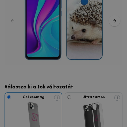
Válassza ki a tok változatát
Gél csomag
Ultra tartós
i
i