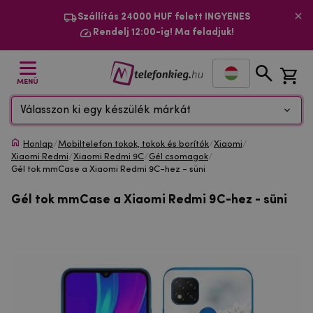
Szállítás 24000 HUF felett INGYENES
Rendelj 12:00-ig! Ma feladjuk!
MENÜ
Válasszon ki egy készülék márkát
Honlap
/
Mobiltelefon tokok, tokok és borítók
/
Xiaomi
/
Xiaomi Redmi
/
Xiaomi Redmi 9C
/
Gél csomagok
/
Gél tok mmCase a Xiaomi Redmi 9C-hez - süni
Gél tok mmCase a Xiaomi Redmi 9C-hez - süni