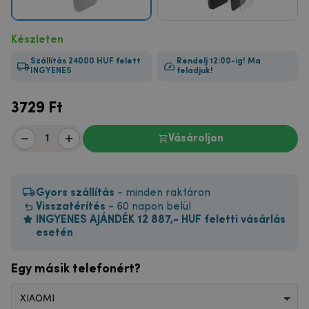
Készleten
Szállítás 24000 HUF felett
Rendelj 12:00-ig! Ma
INGYENES
feladjuk!
3729
Ft
Vásároljon
Gyors szállítás
- minden raktáron
Visszatérítés
- 60 napon belül
INGYENES AJÁNDÉK 12 887,- HUF feletti vásárlás
esetén
Egy másik telefonért?
XIAOMI