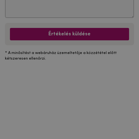
Értékelés küldése
* A minősítést a webáruház üzemeltetője a közzététel előtt
kétszeresen ellenőrzi.