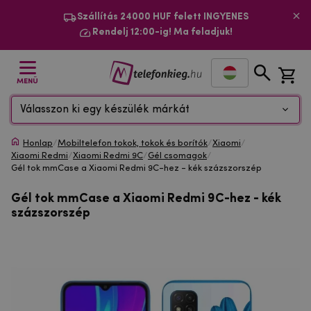
Szállítás 24000 HUF felett INGYENES
Rendelj 12:00-ig! Ma feladjuk!
MENÜ
Válasszon ki egy készülék márkát
Honlap
/
Mobiltelefon tokok, tokok és borítók
/
Xiaomi
/
Xiaomi Redmi
/
Xiaomi Redmi 9C
/
Gél csomagok
/
Gél tok mmCase a Xiaomi Redmi 9C-hez - kék százszorszép
Gél tok mmCase a Xiaomi Redmi 9C-hez - kék
százszorszép