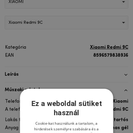
XIAOMI
Xiaomi Redmi 9C
Kategória
Xiaomi Redmi 9C
EAN
8596579838936
Leírás
Műszaki adatok
Telefon márka
Xiaomi
Ez a weboldal sütiket
A telefonmodellhez
Xiaomi Redmi 9C
használ
Lakás típusa
Gél, Ultra tartós
Cookie-kat használunk a tartalom, a
Anyag
rugalmas gél
hirdetések személyre szabására és a