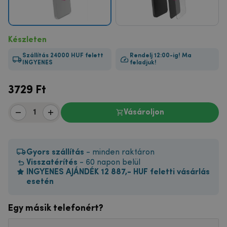
Készleten
Szállítás 24000 HUF felett
Rendelj 12:00-ig! Ma
INGYENES
feladjuk!
3729
Ft
Vásároljon
Gyors szállítás
- minden raktáron
Visszatérítés
- 60 napon belül
INGYENES AJÁNDÉK 12 887,- HUF feletti vásárlás
esetén
Egy másik telefonért?