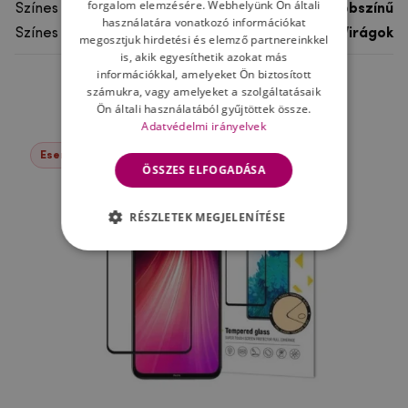
forgalom elemzésére. Webhelyünk Ön általi
Színes
többszínű
használatára vonatkozó információkat
Színes motívum
Virágok
megosztjuk hirdetési és elemző partnereinkkel
is, akik egyesíthetik azokat más
információkkal, amelyeket Ön biztosított
számukra, vagy amelyeket a szolgáltatásaik
Ne felejtsd el
Ön általi használatából gyűjtöttek össze.
Adatvédelmi irányelvek
Események -37%
ÖSSZES ELFOGADÁSA
RÉSZLETEK MEGJELENÍTÉSE