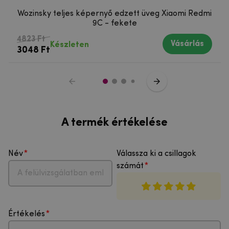
Wozinsky teljes képernyő edzett üveg Xiaomi Redmi
9C - fekete
4823 Ft
Vásárlás
Készleten
3048 Ft
A termék értékelése
Név
Válassza ki a csillagok
számát
Értékelés