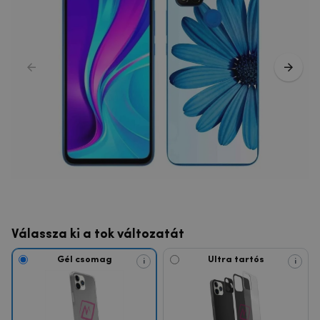
Válassza ki a tok változatát
Gél csomag
Ultra tartós
i
i