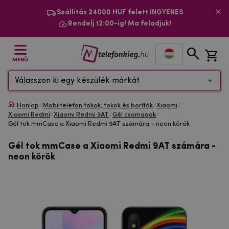
Szállítás 24000 HUF felett INGYENES
Rendelj 12:00-ig! Ma feladjuk!
MENÜ
Válasszon ki egy készülék márkát
Honlap
/
Mobiltelefon tokok, tokok és borítók
/
Xiaomi
/
Xiaomi Redmi
/
Xiaomi Redmi 9AT
/
Gél csomagok
/
Gél tok mmCase a Xiaomi Redmi 9AT számára - neon körök
Gél tok mmCase a Xiaomi Redmi 9AT számára -
neon körök