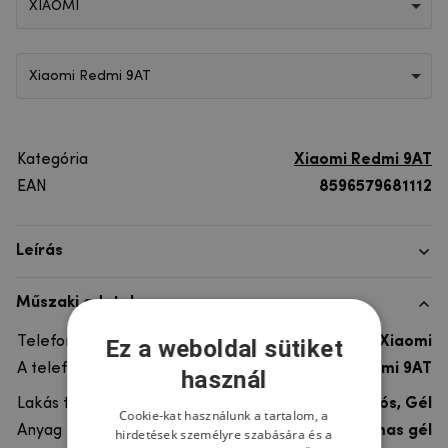
XIAOMI
Xiaomi Redmi 9AT
Kategória
Xiaomi Redmi 9AT
EAN
8596579681112
Leírás
Műszaki adatok
Telefon márka
Xiaomi
Ez a weboldal sütiket
A telefonmodellhez
Xiaomi Redmi 9AT
használ
Lakás típusa
Ultra tartós, Gél
Cookie-kat használunk a tartalom, a
Anyag
rugalmas gél
hirdetések személyre szabására és a