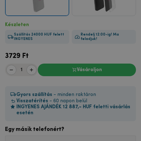
Készleten
Szállítás 24000 HUF felett
Rendelj 12:00-ig! Ma
INGYENES
feladjuk!
3729
Ft
Vásároljon
Gyors szállítás
- minden raktáron
Visszatérítés
- 60 napon belül
INGYENES AJÁNDÉK 12 887,- HUF feletti vásárlás
esetén
Egy másik telefonért?