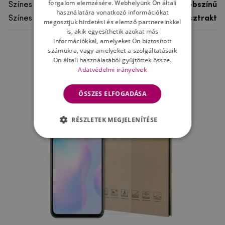
forgalom elemzésére. Webhelyünk Ön általi
Színes
többszínű
használatára vonatkozó információkat
Színes motívum
Absztrakt
megosztjuk hirdetési és elemző partnereinkkel
is, akik egyesíthetik azokat más
információkkal, amelyeket Ön biztosított
számukra, vagy amelyeket a szolgáltatásaik
Ne felejtsd el
Ön általi használatából gyűjtöttek össze.
Adatvédelmi irányelvek
ÖSSZES ELFOGADÁSA
RÉSZLETEK MEGJELENÍTÉSE