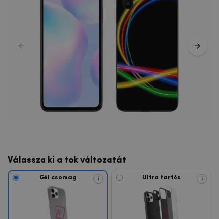
Válassza ki a tok változatát
Gél csomag
Ultra tartós
i
i