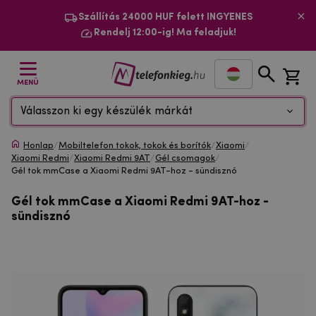
Szállítás 24000 HUF felett INGYENES
Rendelj 12:00-ig! Ma feladjuk!
MENÜ
Válasszon ki egy készülék márkát
Honlap
/
Mobiltelefon tokok, tokok és borítók
/
Xiaomi
/
Xiaomi Redmi
/
Xiaomi Redmi 9AT
/
Gél csomagok
/
Gél tok mmCase a Xiaomi Redmi 9AT-hoz - sündisznó
Gél tok mmCase a Xiaomi Redmi 9AT-hoz -
sündisznó