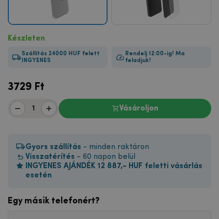
Készleten
Szállítás 24000 HUF felett
Rendelj 12:00-ig! Ma
INGYENES
feladjuk!
3729
Ft
Vásároljon
Gyors szállítás
- minden raktáron
Visszatérítés
- 60 napon belül
INGYENES AJÁNDÉK 12 887,- HUF feletti vásárlás
esetén
Egy másik telefonért?