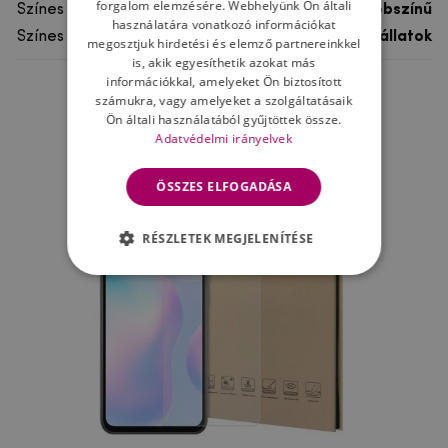
forgalom elemzésére. Webhelyünk Ön általi
Színes
többszínű
használatára vonatkozó információkat
Színes motívum
Egyéb állatok
megosztjuk hirdetési és elemző partnereinkkel
is, akik egyesíthetik azokat más
információkkal, amelyeket Ön biztosított
számukra, vagy amelyeket a szolgáltatásaik
Ne felejtsd el
Ön általi használatából gyűjtöttek össze.
Adatvédelmi irányelvek
ÖSSZES ELFOGADÁSA
RÉSZLETEK MEGJELENÍTÉSE