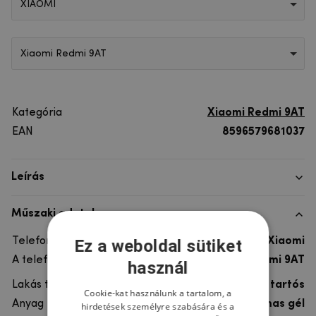
XIAOMI
Xiaomi Redmi 9AT
Kategória
Xiaomi Redmi 9AT
EAN
8596579681037
Leírás
Műszaki adatok
Telefon márka
Xiaomi
Ez a weboldal sütiket
A telefonmodellhez
Xiaomi Redmi 9AT
használ
Lakás típusa
Gél, Ultra tartós
Cookie-kat használunk a tartalom, a
Anyag
rugalmas gél
hirdetések személyre szabására és a