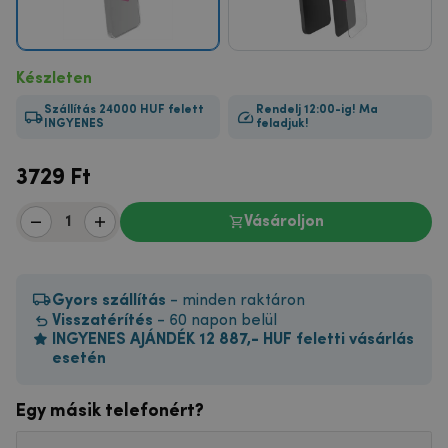
Készleten
Szállítás 24000 HUF felett
Rendelj 12:00-ig! Ma
INGYENES
feladjuk!
3729
Ft
Vásároljon
Gyors szállítás
- minden raktáron
Visszatérítés
- 60 napon belül
INGYENES AJÁNDÉK 12 887,- HUF feletti vásárlás
esetén
Egy másik telefonért?