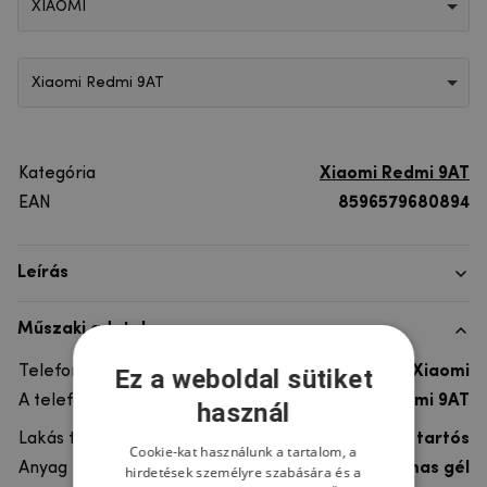
XIAOMI
Xiaomi Redmi 9AT
Kategória
Xiaomi Redmi 9AT
EAN
8596579680894
Leírás
Műszaki adatok
Telefon márka
Xiaomi
Ez a weboldal sütiket
A telefonmodellhez
Xiaomi Redmi 9AT
használ
Lakás típusa
Gél, Ultra tartós
Cookie-kat használunk a tartalom, a
Anyag
rugalmas gél
hirdetések személyre szabására és a