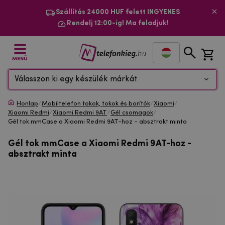
Szállítás 24000 HUF felett INGYENES
Rendelj 12:00-ig! Ma feladjuk!
MENÜ
Válasszon ki egy készülék márkát
Honlap
/
Mobiltelefon tokok, tokok és borítók
/
Xiaomi
/
Xiaomi Redmi
/
Xiaomi Redmi 9AT
/
Gél csomagok
/
Gél tok mmCase a Xiaomi Redmi 9AT-hoz - absztrakt minta
Gél tok mmCase a Xiaomi Redmi 9AT-hoz -
absztrakt minta