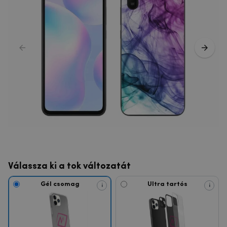
Válassza ki a tok változatát
Gél csomag
Ultra tartós
i
i