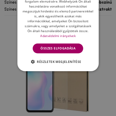
forgalom elemzésére. Webhelyünk Ön általi
Színes
többszínű
használatára vonatkozó információkat
Színes motívum
Absztrakt
megosztjuk hirdetési és elemző partnereinkkel
is, akik egyesíthetik azokat más
információkkal, amelyeket Ön biztosított
számukra, vagy amelyeket a szolgáltatásaik
Ne felejtsd el
Ön általi használatából gyűjtöttek össze.
Adatvédelmi irányelvek
ÖSSZES ELFOGADÁSA
RÉSZLETEK MEGJELENÍTÉSE