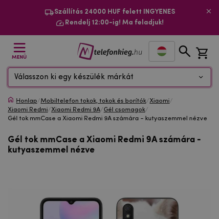
Szállítás 24000 HUF felett INGYENES
Rendelj 12:00-ig! Ma feladjuk!
MENÜ
Válasszon ki egy készülék márkát
Honlap
/
Mobiltelefon tokok, tokok és borítók
/
Xiaomi
/
Xiaomi Redmi
/
Xiaomi Redmi 9A
/
Gél csomagok
/
Gél tok mmCase a Xiaomi Redmi 9A számára - kutyaszemmel nézve
Gél tok mmCase a Xiaomi Redmi 9A számára -
kutyaszemmel nézve