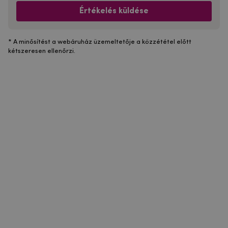
Értékelés küldése
* A minősítést a webáruház üzemeltetője a közzététel előtt
kétszeresen ellenőrzi.