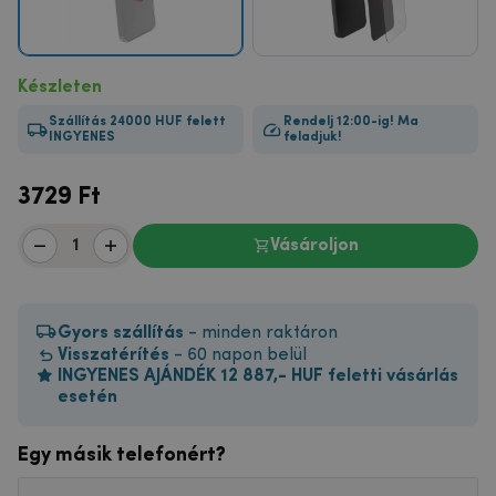
Készleten
Szállítás 24000 HUF felett
Rendelj 12:00-ig! Ma
INGYENES
feladjuk!
3729
Ft
Vásároljon
Gyors szállítás
- minden raktáron
Visszatérítés
- 60 napon belül
INGYENES AJÁNDÉK 12 887,- HUF feletti vásárlás
esetén
Egy másik telefonért?