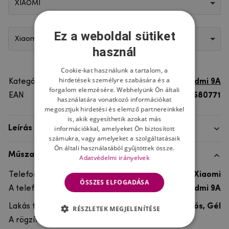
XIAOMI
Ez a weboldal sütiket
Xiaomi Redmi 9A
használ
Cookie-kat használunk a tartalom, a
hirdetések személyre szabására és a
Kategória
Xiaomi Redmi 9A
forgalom elemzésére. Webhelyünk Ön általi
EAN
8596579680771
használatára vonatkozó információkat
megosztjuk hirdetési és elemző partnereinkkel
is, akik egyesíthetik azokat más
információkkal, amelyeket Ön biztosított
Leírás
számukra, vagy amelyeket a szolgáltatásaik
Ön általi használatából gyűjtöttek össze.
Műszaki adatok
Adatvédelmi irányelvek
Telefon márka
Xiaomi
ÖSSZES ELFOGADÁSA
A telefonmodellhez
Xiaomi Redmi 9A
Lakás típusa
Ultra tartós, Gél
RÉSZLETEK MEGJELENÍTÉSE
A rögzítés típusa