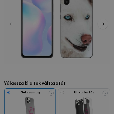
Válassza ki a tok változatát
Gél csomag
Ultra tartós
i
i