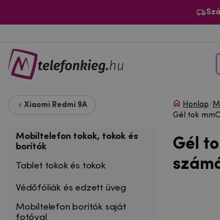
Szá
Honlap
/
Mo
Xiaomi Redmi 9A
Gél tok mmCa
Mobiltelefon tokok, tokok és
Gél t
borítók
számá
Tablet tokok és tokok
Védőfóliák és edzett üveg
Mobiltelefon borítók saját
fotóval