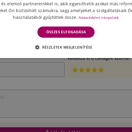
 és elemző partnereinkkel is, akik egyesíthetik azokat más infor
ket Ön biztosított számukra, vagy amelyeket a szolgáltatásaik Ön
használatából gyűjtöttek össze.
Adatvédelmi irányelvek
ÖSSZES ELFOGADÁSA
A termék értékelése
RÉSZLETEK MEGJELENÍTÉSE
Válassza ki a csillagok számát