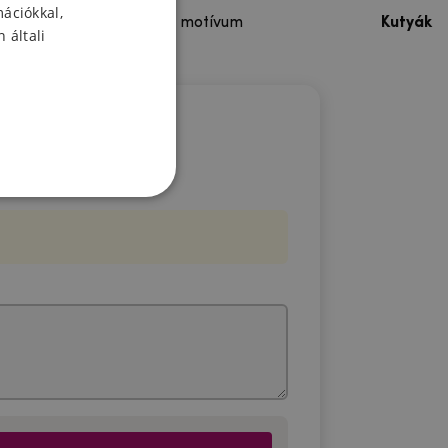
mációkkal,
Színes motívum
Kutyák
 általi