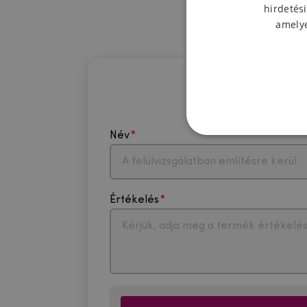
hirdetési
amelye
Név
Értékelés