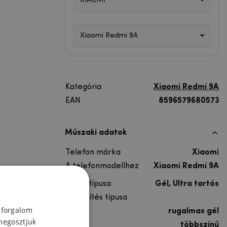
XIAOMI
Xiaomi Redmi 9A
Kategória
Xiaomi Redmi 9A
EAN
8596579680573
Műszaki adatok
Telefon márka
Xiaomi
A telefonmodellhez
Xiaomi Redmi 9A
Lakás típusa
Gél, Ultra tartós
A rögzítés típusa
 forgalom
Anyag
rugalmas gél
megosztjuk
Színes
többszínű