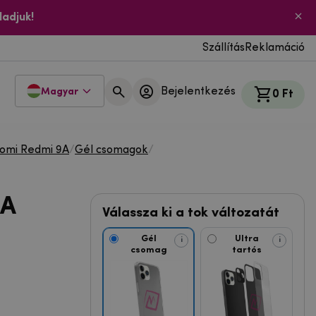
ladjuk!
Szállítás
Reklamáció
Bejelentkezés
Magyar
0 Ft
aomi Redmi 9A
/
Gél csomagok
/
9A
Válassza ki a tok változatát
Gél
Ultra
i
i
csomag
tartós