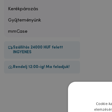
Kerékpározás
Gyűjteményünk
mmCase
Szállítás 24000 HUF felett
INGYENES
Rendelj 12:00-ig! Ma feladjuk!
Cookie-k
elemzésér