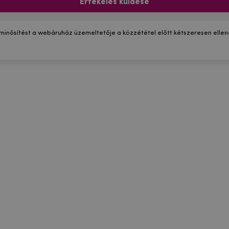
Értékelés küldése
 minősítést a webáruház üzemeltetője a közzététel előtt kétszeresen ellenő