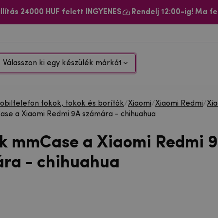
llítás 24000 HUF felett INGYENES
Rendelj 12:00-ig! Ma fe
Válasszon ki egy készülék márkát
biltelefon tokok, tokok és borítók
/
Xiaomi
/
Xiaomi Redmi
/
Xi
se a Xiaomi Redmi 9A számára - chihuahua
ok mmCase a Xiaomi Redmi 
ra - chihuahua