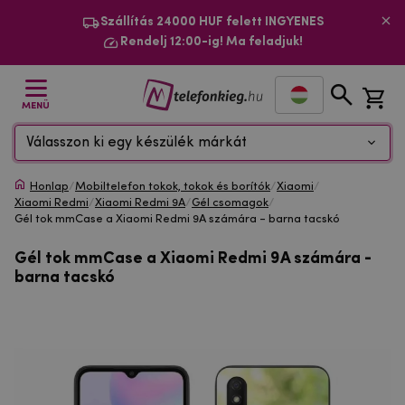
Szállítás 24000 HUF felett INGYENES
Rendelj 12:00-ig! Ma feladjuk!
MENÜ
Válasszon ki egy készülék márkát
Honlap
/
Mobiltelefon tokok, tokok és borítók
/
Xiaomi
/
Xiaomi Redmi
/
Xiaomi Redmi 9A
/
Gél csomagok
/
Gél tok mmCase a Xiaomi Redmi 9A számára - barna tacskó
Gél tok mmCase a Xiaomi Redmi 9A számára -
barna tacskó