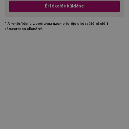
Értékelés küldése
* A minősítést a webáruház üzemeltetője a közzététel előtt
kétszeresen ellenőrzi.