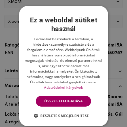
XIAOMI
Ez a weboldal sütiket
Xiaomi Redmi 9A
használ
Cookie-kat használunk a tartalom, a
hirdetések személyre szabására és a
Kategória
Xiaomi Redmi 9A
forgalom elemzésére. Webhelyünk Ön általi
EAN
8596579680757
használatára vonatkozó információkat
megosztjuk hirdetési és elemző partnereinkkel
is, akik egyesíthetik azokat más
információkkal, amelyeket Ön biztosított
Leírás
számukra, vagy amelyeket a szolgáltatásaik
Ön általi használatából gyűjtöttek össze.
Műszaki adatok
Adatvédelmi irányelvek
Telefon márka
Xiaomi
ÖSSZES ELFOGADÁSA
A telefonmodellhez
Xiaomi Redmi 9A
Lakás típusa
Ultra tartós, Gél
RÉSZLETEK MEGJELENÍTÉSE
A rögzítés típusa