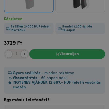
Készleten
Szállítás 24000 HUF felett
Rendelj 12:00-ig! Ma
INGYENES
feladjuk!
3729
Ft
Vásároljon
Gyors szállítás
- minden raktáron
Visszatérítés
- 60 napon belül
INGYENES AJÁNDÉK 12 887,- HUF feletti vásárlás
esetén
Egy másik telefonért?