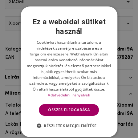
XIAOMI
Ez a weboldal sütiket
Xiaomi Redmi 9A
használ
Cookie-kat használunk a tartalom, a
hirdetések személyre szabására és a
Kategória
Xiaomi Redmi 9A
forgalom elemzésére. Webhelyünk Ön általi
EAN
8596579679287
használatára vonatkozó információkat
megosztjuk hirdetési és elemző partnereinkkel
is, akik egyesíthetik azokat más
információkkal, amelyeket Ön biztosított
Leírás
számukra, vagy amelyeket a szolgáltatásaik
Ön általi használatából gyűjtöttek össze.
Műszaki adatok
Adatvédelmi irányelvek
Telefon márka
Xiaomi
ÖSSZES ELFOGADÁSA
A telefonmodellhez
Xiaomi Redmi 9A
Lakás típusa
Gél, Ultra tartós
RÉSZLETEK MEGJELENÍTÉSE
A rögzítés típusa