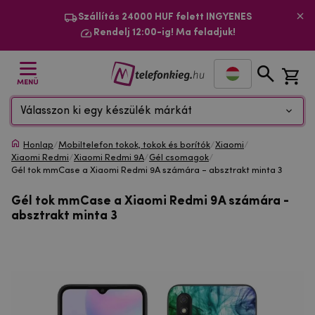
Szállítás 24000 HUF felett INGYENES
Rendelj 12:00-ig! Ma feladjuk!
MENÜ
Válasszon ki egy készülék márkát
Honlap
/
Mobiltelefon tokok, tokok és borítók
/
Xiaomi
/
Xiaomi Redmi
/
Xiaomi Redmi 9A
/
Gél csomagok
/
Gél tok mmCase a Xiaomi Redmi 9A számára - absztrakt minta 3
Gél tok mmCase a Xiaomi Redmi 9A számára -
absztrakt minta 3