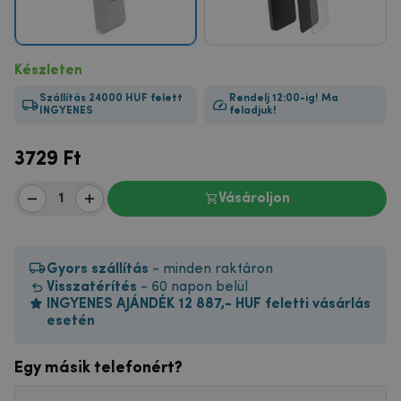
Készleten
Szállítás 24000 HUF felett
Rendelj 12:00-ig! Ma
INGYENES
feladjuk!
3729
Ft
Vásároljon
Gyors szállítás
- minden raktáron
Visszatérítés
- 60 napon belül
INGYENES AJÁNDÉK 12 887,- HUF feletti vásárlás
esetén
Egy másik telefonért?