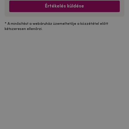
Értékelés küldése
* A minősítést a webáruház üzemeltetője a közzététel előtt
kétszeresen ellenőrzi.