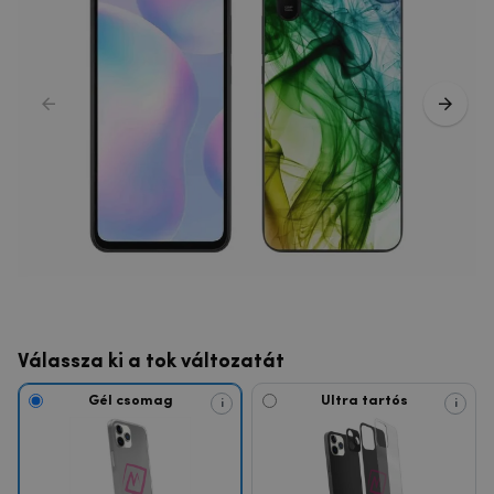
Válassza ki a tok változatát
Gél csomag
Ultra tartós
i
i