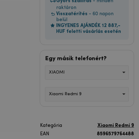
Gyors szállítás
- minden
raktáron
Visszatérítés
- 60 napon
belül
INGYENES AJÁNDÉK 12 887,-
HUF feletti vásárlás esetén
Egy másik telefonért?
XIAOMI
Xiaomi Redmi 9
Kategória
Xiaomi Redmi 9
EAN
8596579764488