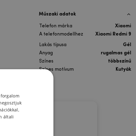
Műszaki adatok
Telefon márka
Xiaomi
A telefonmodellhez
Xiaomi Redmi 9
Lakás típusa
Gél
Anyag
rugalmas gél
Színes
többszínű
Színes motívum
Kutyák
 forgalom
megosztjuk
mációkkal,
 általi