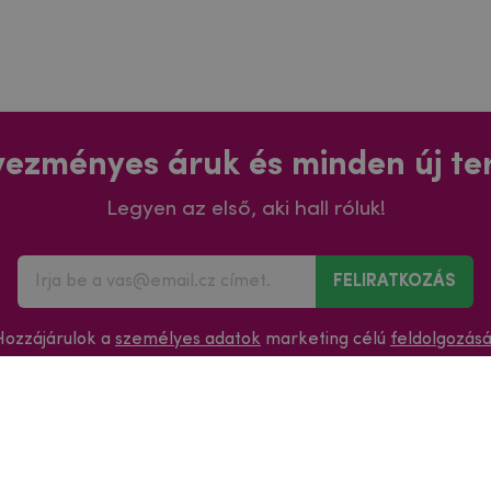
ezményes áruk és minden új t
Legyen az első, aki hall róluk!
FELIRATKOZÁS
Hozzájárulok a
személyes adatok
marketing célú
feldolgozás