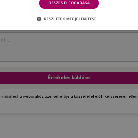
ÖSSZES ELFOGADÁSA
RÉSZLETEK MEGJELENÍTÉSE
Értékelés küldése
 minősítést a webáruház üzemeltetője a közzététel előtt kétszeresen ellenő