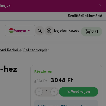
ladjuk!
Szállítás
Reklamáció
Bejelentkezés
Magyar
0 Ft
aomi Redmi 9
/
Gél csomagok
/
9-hez
Készleten
3048
Ft
4661 Ft
Vásároljon