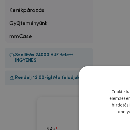
Kerékpározás
Gyűjteményünk
mmCase
Szállítás 24000 HUF felett
INGYENES
Rendelj 12:00-ig! Ma feladjuk!
Cookie-k
elemzésér
hirdetési
amelye
Név