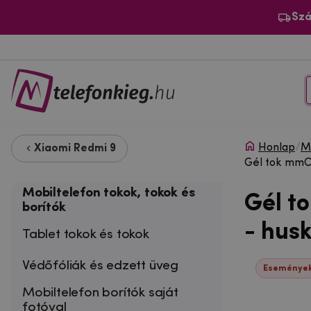
Szá
Honlap
/
Mo
Xiaomi Redmi 9
Gél tok mmCa
Mobiltelefon tokok, tokok és
Gél t
borítók
- hus
Tablet tokok és tokok
Védőfóliák és edzett üveg
Események
Mobiltelefon borítók saját
fotóval