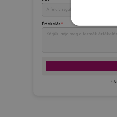
Értékelés
* A