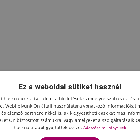
Ez a weboldal sütiket használ
at használunk a tartalom, a hirdetések személyre szabására és a
e. Webhelyünk Ön általi használatára vonatkozó információkat 
 és elemző partnereinkkel is, akik egyesíthetik azokat más infor
A termék értékelése
ket Ön biztosított számukra, vagy amelyeket a szolgáltatásaik Ön
használatából gyűjtöttek össze.
Adatvédelmi irányelvek
Válassza ki a csillagok számát