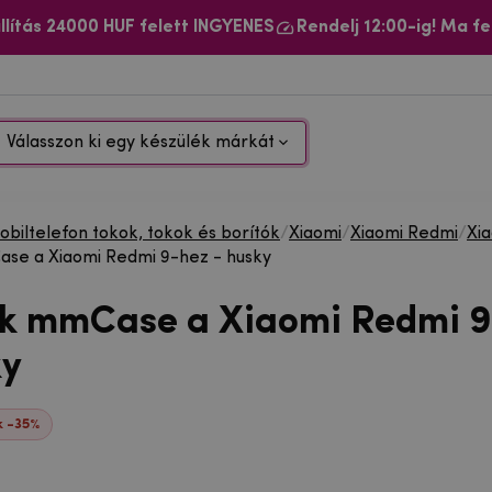
llítás 24000 HUF felett INGYENES
Rendelj 12:00-ig! Ma fe
Válasszon ki egy készülék márkát
biltelefon tokok, tokok és borítók
/
Xiaomi
/
Xiaomi Redmi
/
Xi
se a Xiaomi Redmi 9-hez - husky
ok mmCase a Xiaomi Redmi 
ky
 -35%