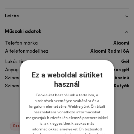
Leírás
Műszaki adatok
Telefon márka
Xiaomi
A telefonmodellhez
Xiaomi Redmi 8A
Lakás típusa
Gél
Anyag
rugalmas gél
Ez a weboldal sütiket
Színes
többszínű
használ
Színes motívum
Kutyák
Cookie-kat használunk a tartalom, a
hirdetések személyre szabására és a
Ne felejtsd el
forgalom elemzésére. Webhelyünk Ön általi
használatára vonatkozó információkat
megosztjuk hirdetési és elemző partnereinkkel
is, akik egyesíthetik azokat más
Események -76%
információkkal, amelyeket Ön biztosított