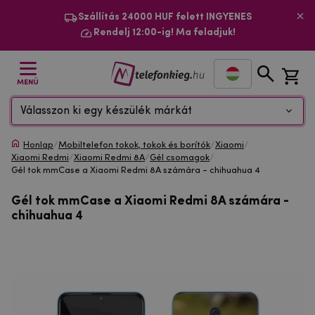
Szállítás 24000 HUF felett INGYENES
Rendelj 12:00-ig! Ma feladjuk!
MENÜ
Válasszon ki egy készülék márkát
Honlap
/
Mobiltelefon tokok, tokok és borítók
/
Xiaomi
/
Xiaomi Redmi
/
Xiaomi Redmi 8A
/
Gél csomagok
/
Gél tok mmCase a Xiaomi Redmi 8A számára - chihuahua 4
Gél tok mmCase a Xiaomi Redmi 8A számára -
chihuahua 4