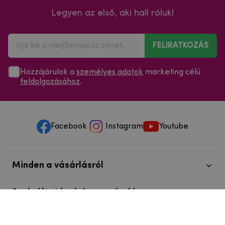
Legyen az első, aki hall róluk!
FELIRATKOZÁS
Hozzájárulok a
személyes adatok
marketing célú
feldolgozásához
.
Facebook
Instagram
Youtube
Minden a vásárlásról
Szolgáltatások és szervizelés
Szerzői jog © 2025
mpouzdra.hu