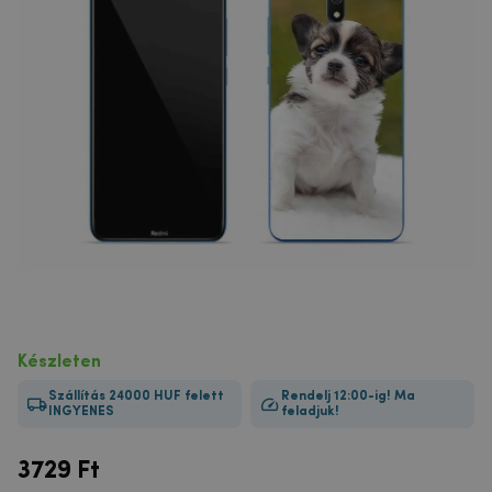
Készleten
Szállítás 24000 HUF felett
Rendelj 12:00-ig! Ma
INGYENES
feladjuk!
3729
Ft