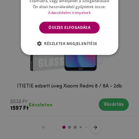
számukra, vagy amelyeket a szolgáltatásaik
Ön általi használatából gyűjtöttek össze.
Adatvédelmi irányelvek
ÖSSZES ELFOGADÁSA
RÉSZLETEK MEGJELENÍTÉSE
ITIETIE edzett üveg Xiaomi Redmi 8 / 8A - 2db
6532 Ft
Vásárlás
Készleten
1597 Ft