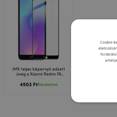
Cookie-k
elemzésér
hirdetési
amelye
IMK teljes képernyő edzett
üveg a Xiaomi Redmi 7A
esetében
4503 Ft
Készleten