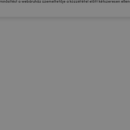
 minősítést a webáruház üzemeltetője a közzététel előtt kétszeresen ellenő