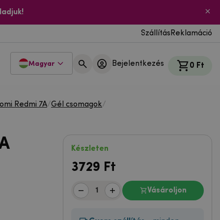
ladjuk!
Szállítás
Reklamáció
Bejelentkezés
Magyar
0 Ft
aomi Redmi 7A
/
Gél csomagok
/
7A
Készleten
3729
Ft
Vásároljon