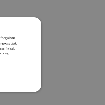
 forgalom
megosztjuk
mációkkal,
 általi