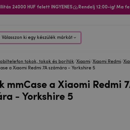
llítás 24000 HUF felett INGYENES
Rendelj 12:00-ig! Ma fe
Válasszon ki egy készülék márkát
biltelefon tokok, tokok és borítók
/
Xiaomi
/
Xiaomi Redmi
/
Xi
se a Xiaomi Redmi 7A számára - Yorkshire 5
ok mmCase a Xiaomi Redmi 
ra - Yorkshire 5