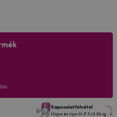
ermék
ához
.
Kapcsolatfelvétel
Hívjon és írjon H-P 7-13.30-ig