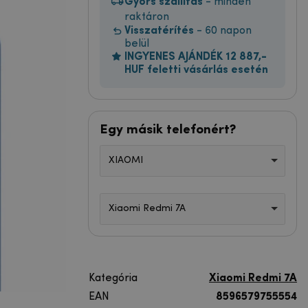
Gyors szállítás
- minden
raktáron
Visszatérítés
- 60 napon
belül
INGYENES AJÁNDÉK 12 887,-
HUF feletti vásárlás esetén
Egy másik telefonért?
XIAOMI
Xiaomi Redmi 7A
Kategória
Xiaomi Redmi 7A
EAN
8596579755554