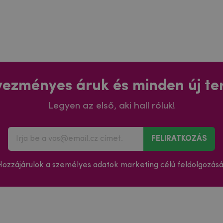
ezményes áruk és minden új t
Legyen az első, aki hall róluk!
FELIRATKOZÁS
Hozzájárulok a
személyes adatok
marketing célú
feldolgozás