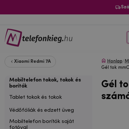
Szá
Honlap
/
Mo
Xiaomi Redmi 7A
Gél tok mmCa
Mobiltelefon tokok, tokok és
Gél t
borítók
számá
Tablet tokok és tokok
Védőfóliák és edzett üveg
Mobiltelefon borítók saját
fotóval