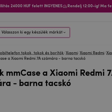
llítás 24000 HUF felett INGYENES
Rendelj 12:00-ig! Ma fe
Válasszon ki egy készülék márkát
biltelefon tokok, tokok és borítók
/
Xiaomi
/
Xiaomi Redmi
/
Xi
se a Xiaomi Redmi 7A számára - barna tacskó
ok mmCase a Xiaomi Redmi 
ra - barna tacskó