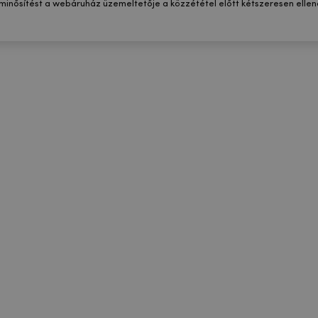
 minősítést a webáruház üzemeltetője a közzététel előtt kétszeresen ellenő