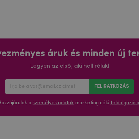
ezményes áruk és minden új t
Legyen az első, aki hall róluk!
FELIRATKOZÁS
Hozzájárulok a
személyes adatok
marketing célú
feldolgozás