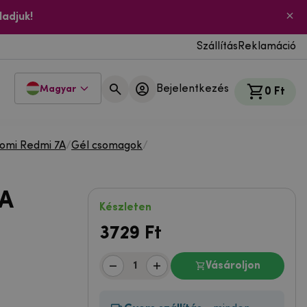
ladjuk!
Szállítás
Reklamáció
Bejelentkezés
Magyar
0 Ft
aomi Redmi 7A
/
Gél csomagok
/
7A
Készleten
3729
Ft
Vásároljon