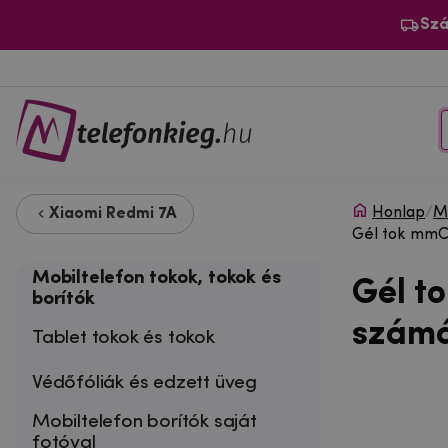
Szá
Honlap
/
Mo
Xiaomi Redmi 7A
Gél tok mmCa
Mobiltelefon tokok, tokok és
Gél t
borítók
számá
Tablet tokok és tokok
Védőfóliák és edzett üveg
Mobiltelefon borítók saját
fotóval