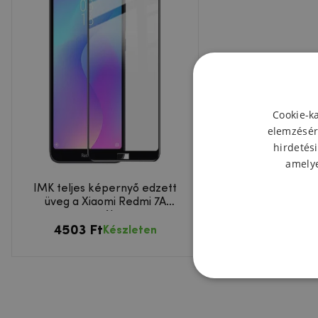
Cookie-k
elemzésér
hirdetési
amelye
IMK teljes képernyő edzett
üveg a Xiaomi Redmi 7A
esetében
4503 Ft
Készleten