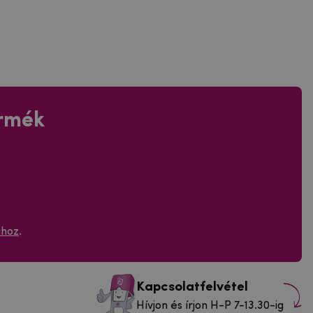
ermék
ához
.
Kapcsolatfelvétel
Hívjon és írjon H-P 7-13.30-ig