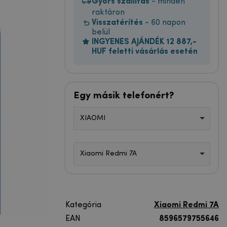
Gyors szállítás
- minden
raktáron
Visszatérítés
- 60 napon
belül
INGYENES AJÁNDÉK 12 887,-
HUF feletti vásárlás esetén
Egy másik telefonért?
XIAOMI
Xiaomi Redmi 7A
Kategória
Xiaomi Redmi 7A
EAN
8596579755646