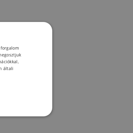
 forgalom
megosztjuk
mációkkal,
 általi