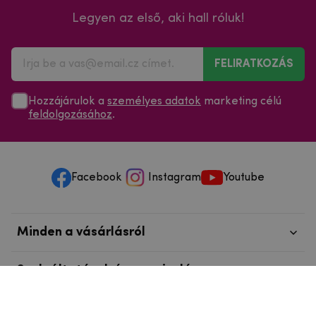
Legyen az első, aki hall róluk!
FELIRATKOZÁS
Hozzájárulok a
személyes adatok
marketing célú
feldolgozásához
.
Facebook
Instagram
Youtube
Minden a vásárlásról
Szolgáltatások és szervizelés
Szerzői jog © 2025
mpouzdra.hu