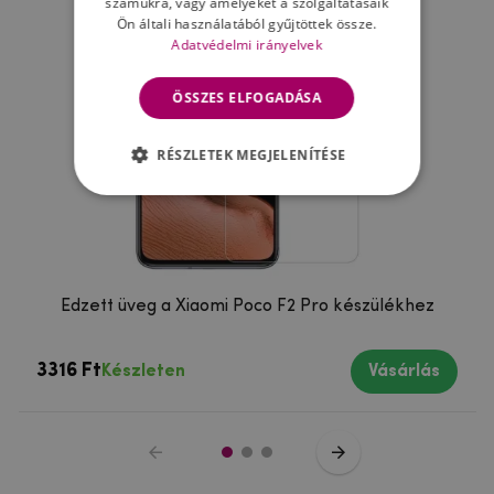
számukra, vagy amelyeket a szolgáltatásaik
Ön általi használatából gyűjtöttek össze.
Adatvédelmi irányelvek
ÖSSZES ELFOGADÁSA
RÉSZLETEK MEGJELENÍTÉSE
Edzett üveg a Xiaomi Poco F2 Pro készülékhez
3316 Ft
Készleten
Vásárlás