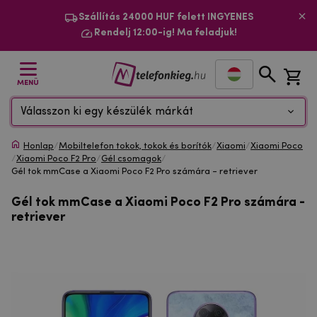
Szállítás 24000 HUF felett INGYENES
Rendelj 12:00-ig! Ma feladjuk!
MENÜ
Válasszon ki egy készülék márkát
Honlap
/
Mobiltelefon tokok, tokok és borítók
/
Xiaomi
/
Xiaomi Poco
/
Xiaomi Poco F2 Pro
/
Gél csomagok
/
Gél tok mmCase a Xiaomi Poco F2 Pro számára - retriever
Gél tok mmCase a Xiaomi Poco F2 Pro számára -
retriever