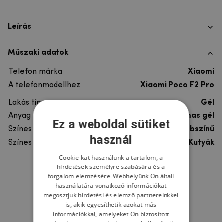
Leírás
Műszaki adatok
Telefon márka
Xiaomi
A telefonmodellhez
Xiaomi Poco F2 Pro
Lakás típusa
Gél
Anyag
rugalmas gél
Ez a weboldal sütiket
Színes
többszínű
használ
Színes motívum
Kutyák
Cookie-kat használunk a tartalom, a
hirdetések személyre szabására és a
Ne felejtsd el
forgalom elemzésére. Webhelyünk Ön általi
használatára vonatkozó információkat
megosztjuk hirdetési és elemző partnereinkkel
is, akik egyesíthetik azokat más
információkkal, amelyeket Ön biztosított