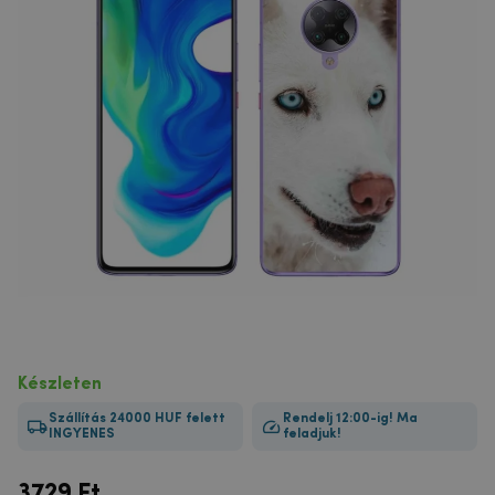
Készleten
Szállítás 24000 HUF felett
Rendelj 12:00-ig! Ma
INGYENES
feladjuk!
3729
Ft