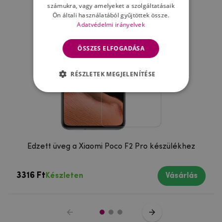
számukra, vagy amelyeket a szolgáltatásaik
Ön általi használatából gyűjtöttek össze.
Adatvédelmi irányelvek
ÖSSZES ELFOGADÁSA
RÉSZLETEK MEGJELENÍTÉSE
Edzett üveg a Xiaomi Poco F2 Pro készülékhez
3316 Ft
Készleten
Vásárlás