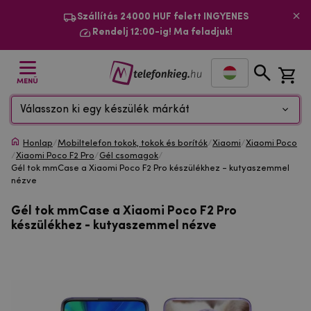
Szállítás 24000 HUF felett INGYENES
Rendelj 12:00-ig! Ma feladjuk!
MENÜ
Válasszon ki egy készülék márkát
Honlap
/
Mobiltelefon tokok, tokok és borítók
/
Xiaomi
/
Xiaomi Poco
/
Xiaomi Poco F2 Pro
/
Gél csomagok
/
Gél tok mmCase a Xiaomi Poco F2 Pro készülékhez - kutyaszemmel
nézve
Gél tok mmCase a Xiaomi Poco F2 Pro
készülékhez - kutyaszemmel nézve