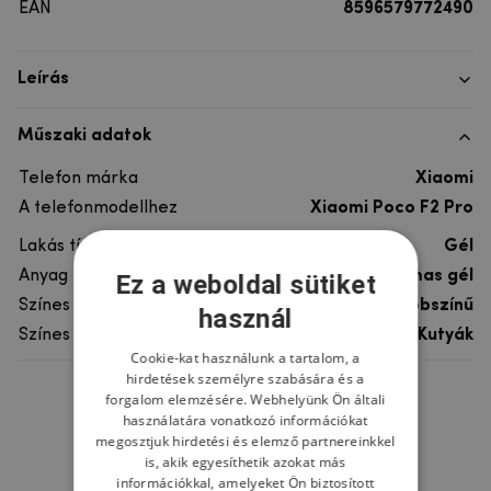
EAN
8596579772490
Leírás
Műszaki adatok
Telefon márka
Xiaomi
A telefonmodellhez
Xiaomi Poco F2 Pro
Lakás típusa
Gél
Anyag
rugalmas gél
Ez a weboldal sütiket
Színes
többszínű
használ
Színes motívum
Kutyák
Cookie-kat használunk a tartalom, a
hirdetések személyre szabására és a
forgalom elemzésére. Webhelyünk Ön általi
Ne felejtsd el
használatára vonatkozó információkat
megosztjuk hirdetési és elemző partnereinkkel
is, akik egyesíthetik azokat más
információkkal, amelyeket Ön biztosított