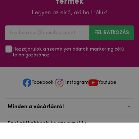
termék
Legyen az első, aki hall róluk!
FELIRATKOZÁS
Hozzájárulok a
személyes adatok
marketing célú
feldolgozásához
.
Facebook
Instagram
Youtube
Minden a vásárlásról
Szolgáltatások és szervizelés
Szerzői jog © 2025
mpouzdra.hu