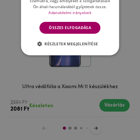
számukra, vagy amelyeket a szolgáltatásaik
Ön általi használatából gyűjtöttek össze.
Adatvédelmi irányelvek
ÖSSZES ELFOGADÁSA
RÉSZLETEK MEGJELENÍTÉSE
Ultra védőfólia a Xiaomi Mi 11 készülékhez
2661 Ft
Vásárlás
Készleten
2081 Ft