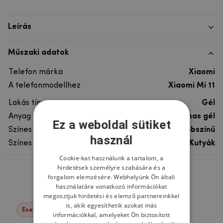
Leírás
Műszaki adatok
Telefon márka
Xiaomi
A telefonmodellhez
Xiaomi Mi 11
Lakás típusa
Gél
Anyag
rugalmas gél
Ez a weboldal sütiket
Színes
többszínű
használ
Színes motívum
Kutyák
Cookie-kat használunk a tartalom, a
hirdetések személyre szabására és a
Ne felejtsd el
forgalom elemzésére. Webhelyünk Ön általi
használatára vonatkozó információkat
megosztjuk hirdetési és elemző partnereinkkel
is, akik egyesíthetik azokat más
Események -22%
információkkal, amelyeket Ön biztosított