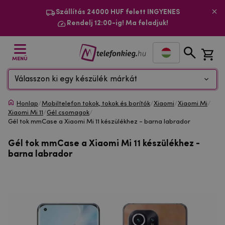
Szállítás 24000 HUF felett INGYENES
Rendelj 12:00-ig! Ma feladjuk!
MENÜ
Válasszon ki egy készülék márkát
Honlap
/
Mobiltelefon tokok, tokok és borítók
/
Xiaomi
/
Xiaomi Mi
/
Xiaomi Mi 11
/
Gél csomagok
/
Gél tok mmCase a Xiaomi Mi 11 készülékhez - barna labrador
Gél tok mmCase a Xiaomi Mi 11 készülékhez -
barna labrador