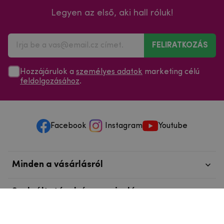
Legyen az első, aki hall róluk!
FELIRATKOZÁS
Hozzájárulok a
személyes adatok
marketing célú
feldolgozásához
.
Facebook
Instagram
Youtube
Minden a vásárlásról
Szolgáltatások és szervizelés
Szerzői jog © 2025
mpouzdra.hu