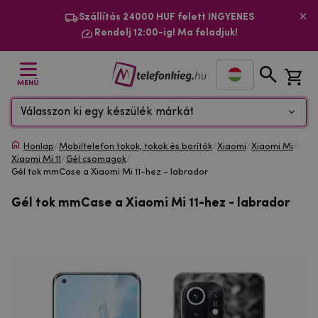
Szállítás 24000 HUF felett INGYENES
Rendelj 12:00-ig! Ma feladjuk!
MENÜ
Válasszon ki egy készülék márkát
Honlap
/
Mobiltelefon tokok, tokok és borítók
/
Xiaomi
/
Xiaomi Mi
/
Xiaomi Mi 11
/
Gél csomagok
/
Gél tok mmCase a Xiaomi Mi 11-hez - labrador
Gél tok mmCase a Xiaomi Mi 11-hez - labrador