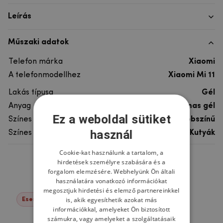
Leírás
Műszaki adatok
Telefon márka
Xiaomi
A telefonmodellhez
Xiaomi Mi 11
Lakás típusa
Gél
Anyag
rugalmas gél
Ez a weboldal sütiket
Színes
többszínű
használ
Színes motívum
Kutyák
Cookie-kat használunk a tartalom, a
hirdetések személyre szabására és a
Ne felejtsd el
forgalom elemzésére. Webhelyünk Ön általi
használatára vonatkozó információkat
megosztjuk hirdetési és elemző partnereinkkel
is, akik egyesíthetik azokat más
Események -22%
információkkal, amelyeket Ön biztosított
számukra, vagy amelyeket a szolgáltatásaik