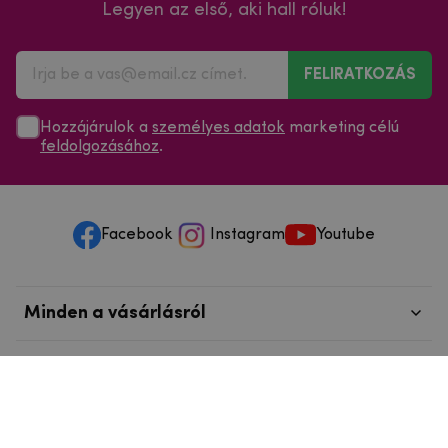
Legyen az első, aki hall róluk!
FELIRATKOZÁS
Hozzájárulok a
személyes adatok
marketing célú
feldolgozásához
.
Facebook
Instagram
Youtube
Minden a vásárlásról
Szolgáltatások és szervizelés
Szerzői jog © 2025
mpouzdra.hu