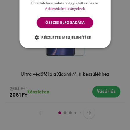
Ön általi használatából gyűjtöttek össze.
Adatvédelmi irányelvek
ÖSSZES ELFOGADÁSA
RÉSZLETEK MEGJELENÍTÉSE
Ultra védőfólia a Xiaomi Mi 11 készülékhez
2661 Ft
Vásárlás
Készleten
2081 Ft