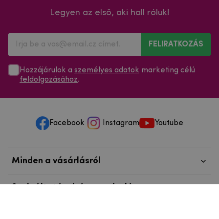
Legyen az első, aki hall róluk!
FELIRATKOZÁS
Hozzájárulok a
személyes adatok
marketing célú
feldolgozásához
.
Facebook
Instagram
Youtube
Minden a vásárlásról
Szolgáltatások és szervizelés
Szerzői jog © 2025
mpouzdra.hu