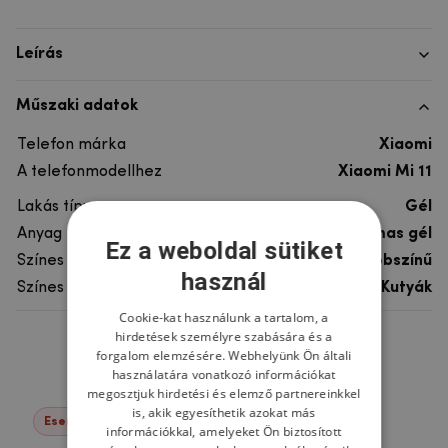
Leírás
Műszaki adatok
Telefon márka
Xiaomi
A telefonmodellhez
Xiaomi Mi 11
Lakás típusa
Gél
Anyag
rugalmas gél
Ez a weboldal sütiket
Színes
többszínű
használ
Színes motívum
Kutyák
Cookie-kat használunk a tartalom, a
hirdetések személyre szabására és a
Ne felejtsd el
forgalom elemzésére. Webhelyünk Ön általi
használatára vonatkozó információkat
megosztjuk hirdetési és elemző partnereinkkel
is, akik egyesíthetik azokat más
Események -22%
információkkal, amelyeket Ön biztosított