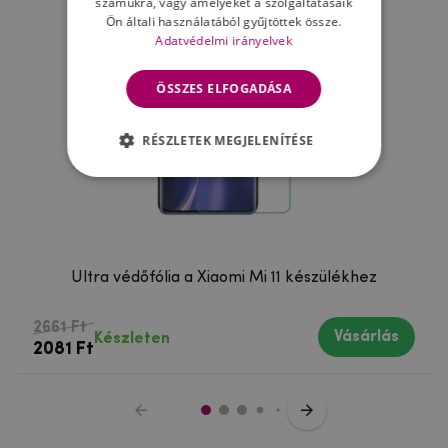
számukra, vagy amelyeket a szolgáltatásaik
Ön általi használatából gyűjtöttek össze.
Adatvédelmi irányelvek
ÖSSZES ELFOGADÁSA
RÉSZLETEK MEGJELENÍTÉSE
Ultra védőfólia a Xiaomi Mi 11 készülékhez
2661 Ft
Vásárlás
Készleten
2081 Ft