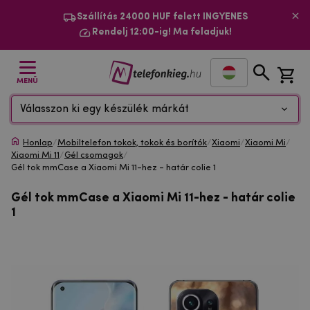
Szállítás 24000 HUF felett INGYENES
Rendelj 12:00-ig! Ma feladjuk!
MENÜ
Válasszon ki egy készülék márkát
Honlap
/
Mobiltelefon tokok, tokok és borítók
/
Xiaomi
/
Xiaomi Mi
/
Xiaomi Mi 11
/
Gél csomagok
/
Gél tok mmCase a Xiaomi Mi 11-hez - határ colie 1
Gél tok mmCase a Xiaomi Mi 11-hez - határ colie
1