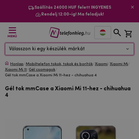
Szállítás 24000 HUF felett INGYENES
Rendelj 12:00-ig! Ma feladjuk!
MENÜ
Válasszon ki egy készülék márkát
Honlap
/
Mobiltelefon tokok, tokok és borítók
/
Xiaomi
/
Xiaomi Mi
/
Xiaomi Mi 11
/
Gél csomagok
/
Gél tok mmCase a Xiaomi Mi 11-hez - chihuahua 4
Gél tok mmCase a Xiaomi Mi 11-hez - chihuahua
4