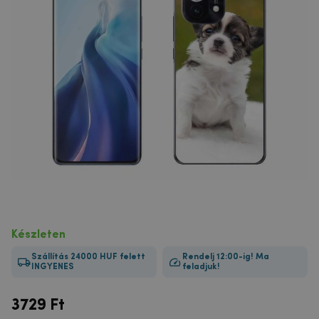
Készleten
Szállítás 24000 HUF felett
Rendelj 12:00-ig! Ma
INGYENES
feladjuk!
3729
Ft