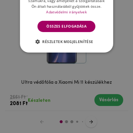
számukra, vagy amelyeket a szolgáltatásaik
Ön általi használatából gyűjtöttek össze.
Adatvédelmi irányelvek
ÖSSZES ELFOGADÁSA
RÉSZLETEK MEGJELENÍTÉSE
Ultra védőfólia a Xiaomi Mi 11 készülékhez
2661 Ft
Vásárlás
Készleten
2081 Ft