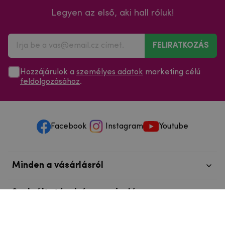
Legyen az első, aki hall róluk!
FELIRATKOZÁS
Hozzájárulok a
személyes adatok
marketing célú
feldolgozásához
.
Facebook
Instagram
Youtube
Minden a vásárlásról
Szolgáltatások és szervizelés
Szerzői jog © 2025
mpouzdra.hu