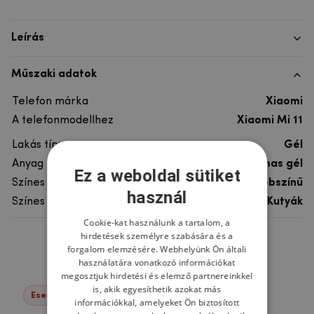
Leírás
Műszaki adatok
Telefon márka
Xiaomi
A telefonmodellhez
Xiaomi Mi 11
Lakás típusa
Gél
Anyag
rugalmas gél
Ez a weboldal sütiket
Színes
többszínű
használ
Színes motívum
Kutyák
Cookie-kat használunk a tartalom, a
hirdetések személyre szabására és a
Ne felejtsd el
forgalom elemzésére. Webhelyünk Ön általi
használatára vonatkozó információkat
megosztjuk hirdetési és elemző partnereinkkel
is, akik egyesíthetik azokat más
Események -22%
információkkal, amelyeket Ön biztosított