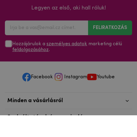
Legyen az első, aki hall róluk!
FELIRATKOZÁS
Hozzájárulok a
személyes adatok
marketing célú
feldolgozásához
.
Facebook
Instagram
Youtube
Minden a vásárlásról
Szolgáltatások és szervizelés
Szerzői jog © 2025
mpouzdra.hu