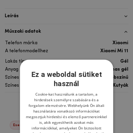
Leírás
Műszaki adatok
Telefon márka
Xiaomi
A telefonmodellhez
Xiaomi Mi 11
Lakás típusa
Gél
Anyag
rugalmas gél
Ez a weboldal sütiket
Színes
többszínű
használ
Színes motívum
Kutyák
Cookie-kat használunk a tartalom, a
hirdetések személyre szabására és a
Ne felejtsd el
forgalom elemzésére. Webhelyünk Ön általi
használatára vonatkozó információkat
megosztjuk hirdetési és elemző partnereinkkel
is, akik egyesíthetik azokat más
Események -22%
információkkal, amelyeket Ön biztosított