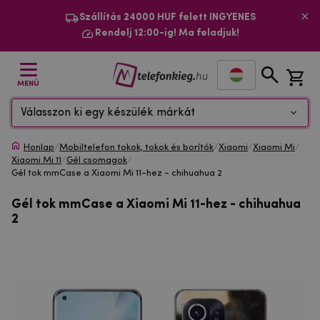
Szállítás 24000 HUF felett INGYENES
Rendelj 12:00-ig! Ma feladjuk!
MENÜ
Válasszon ki egy készülék márkát
Honlap
/
Mobiltelefon tokok, tokok és borítók
/
Xiaomi
/
Xiaomi Mi
/
Xiaomi Mi 11
/
Gél csomagok
/
Gél tok mmCase a Xiaomi Mi 11-hez - chihuahua 2
Gél tok mmCase a Xiaomi Mi 11-hez - chihuahua
2