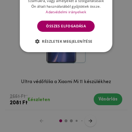
számukra, vagy amelyeket a szolgáltatásaik
Ön általi használatából gyűjtöttek össze.
Adatvédelmi irányelvek
ÖSSZES ELFOGADÁSA
RÉSZLETEK MEGJELENÍTÉSE
Ultra védőfólia a Xiaomi Mi 11 készülékhez
2661 Ft
Vásárlás
Készleten
2081 Ft