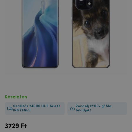
Készleten
Szállítás 24000 HUF felett
Rendelj 12:00-ig! Ma
INGYENES
feladjuk!
3729
Ft