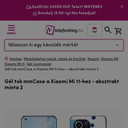
Szállítás 24000 HUF felett INGYENES
Rendelj 12:00-ig! Ma feladjuk!
MENÜ
Válasszon ki egy készülék márkát
Honlap
/
Mobiltelefon tokok, tokok és borítók
/
Xiaomi
/
Xiaomi Mi
/
Xiaomi Mi 11
/
Gél csomagok
/
Gél tok mmCase a Xiaomi Mi 11-hez - absztrakt minta 2
Gél tok mmCase a Xiaomi Mi 11-hez - absztrakt
minta 2