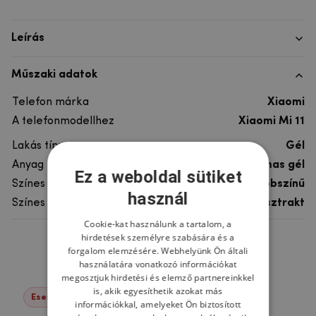
Leírás
Műszaki adatok
Telefon márka
Xiaomi
A telefonmodellhez
Xiaomi Mi 11
Lakás típusa
Gél
Anyag
rugalmas gél
Ez a weboldal sütiket
Színes
többszínű
használ
Színes motívum
Absztrakt
Cookie-kat használunk a tartalom, a
hirdetések személyre szabására és a
Ne felejtsd el
forgalom elemzésére. Webhelyünk Ön általi
használatára vonatkozó információkat
megosztjuk hirdetési és elemző partnereinkkel
is, akik egyesíthetik azokat más
Események -22%
információkkal, amelyeket Ön biztosított