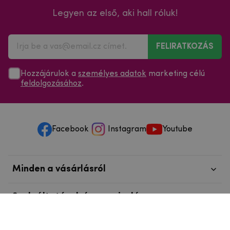
Legyen az első, aki hall róluk!
FELIRATKOZÁS
Hozzájárulok a
személyes adatok
marketing célú
feldolgozásához
.
Facebook
Instagram
Youtube
Minden a vásárlásról
Szolgáltatások és szervizelés
Szerzői jog © 2025
mpouzdra.hu