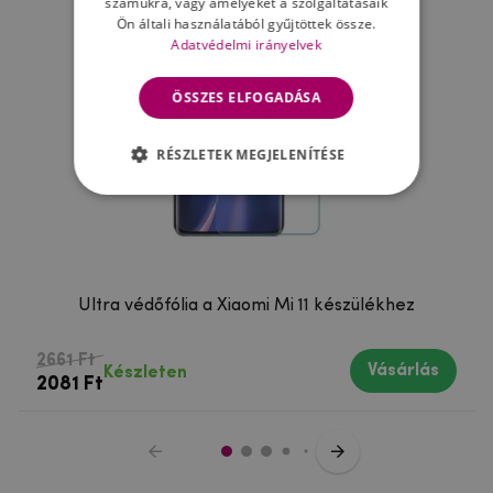
számukra, vagy amelyeket a szolgáltatásaik
Ön általi használatából gyűjtöttek össze.
Adatvédelmi irányelvek
ÖSSZES ELFOGADÁSA
RÉSZLETEK MEGJELENÍTÉSE
Ultra védőfólia a Xiaomi Mi 11 készülékhez
2661 Ft
Vásárlás
Készleten
2081 Ft