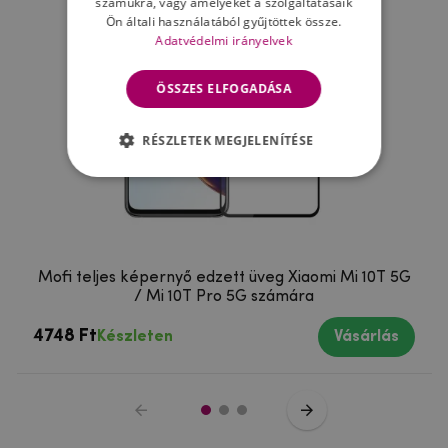
számukra, vagy amelyeket a szolgáltatásaik
Ön általi használatából gyűjtöttek össze.
Adatvédelmi irányelvek
ÖSSZES ELFOGADÁSA
RÉSZLETEK MEGJELENÍTÉSE
Mofi teljes képernyő edzett üveg Xiaomi Mi 10T 5G
/ Mi 10T Pro 5G számára
4748 Ft
Készleten
Vásárlás