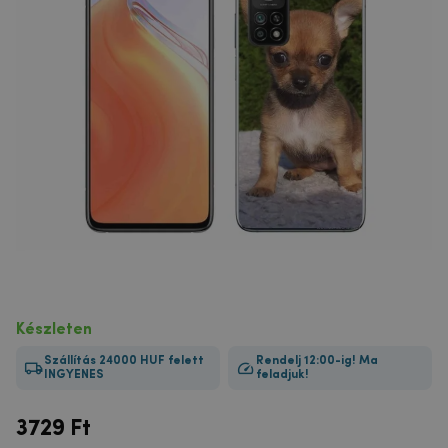
Készleten
Szállítás 24000 HUF felett
Rendelj 12:00-ig! Ma
INGYENES
feladjuk!
3729
Ft