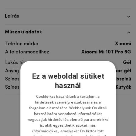
Leírás
Műszaki adatok
Telefon márka
Xiaomi
A telefonmodellhez
Xiaomi Mi 10T Pro 5G
Lakás típusa
Gél
Anyag
rugalmas gél
Ez a weboldal sütiket
Színes
többszínű
használ
Színes motívum
Kutyák
Cookie-kat használunk a tartalom, a
hirdetések személyre szabására és a
Ne felejtsd el
forgalom elemzésére. Webhelyünk Ön általi
használatára vonatkozó információkat
megosztjuk hirdetési és elemző partnereinkkel
is, akik egyesíthetik azokat más
információkkal, amelyeket Ön biztosított