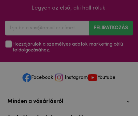
Legyen az első, aki hall róluk!
FELIRATKOZÁS
Hozzájárulok a
személyes adatok
marketing célú
feldolgozásához
.
Facebook
Instagram
Youtube
Minden a vásárlásról
Szolgáltatások és szervizelés
Szerzői jog © 2025
mpouzdra.hu