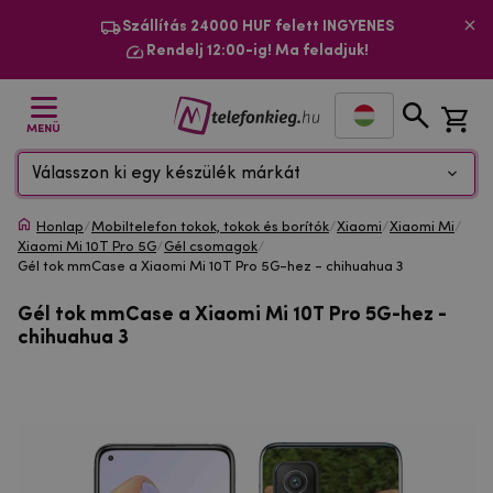
Szállítás 24000 HUF felett INGYENES
Rendelj 12:00-ig! Ma feladjuk!
MENÜ
Válasszon ki egy készülék márkát
Honlap
/
Mobiltelefon tokok, tokok és borítók
/
Xiaomi
/
Xiaomi Mi
/
Xiaomi Mi 10T Pro 5G
/
Gél csomagok
/
Gél tok mmCase a Xiaomi Mi 10T Pro 5G-hez - chihuahua 3
Gél tok mmCase a Xiaomi Mi 10T Pro 5G-hez -
chihuahua 3