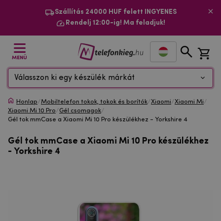
Szállítás 24000 HUF felett INGYENES
Rendelj 12:00-ig! Ma feladjuk!
MENÜ
Válasszon ki egy készülék márkát
Honlap
/
Mobiltelefon tokok, tokok és borítók
/
Xiaomi
/
Xiaomi Mi
/
Xiaomi Mi 10 Pro
/
Gél csomagok
/
Gél tok mmCase a Xiaomi Mi 10 Pro készülékhez - Yorkshire 4
Gél tok mmCase a Xiaomi Mi 10 Pro készülékhez
- Yorkshire 4