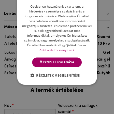
Cookie-kat használunk a tartalom, a
hirdetések személyre szabására és a
Leírás
forgalom elemzésére. Webhelyünk Ön általi
használatára vonatkozó információkat
megosztjuk hirdetési és elemző partnereinkkel
Műszaki adatok
is, akik egyesíthetik azokat más
információkkal, amelyeket Ön biztosított
Telefon márka
Xiaomi
számukra, vagy amelyeket a szolgáltatásaik
A telefonmodellhez
Xiaomi Mi 10 Pro
Ön általi használatából gyűjtöttek össze.
Adatvédelmi irányelvek
Lakás típusa
Gél
Anyag
rugalmas gél
ÖSSZES ELFOGADÁSA
Színes
többszínű
Színes motívum
Kutyák
RÉSZLETEK MEGJELENÍTÉSE
A termék értékelése
Név
Válassza ki a csillagok
számát