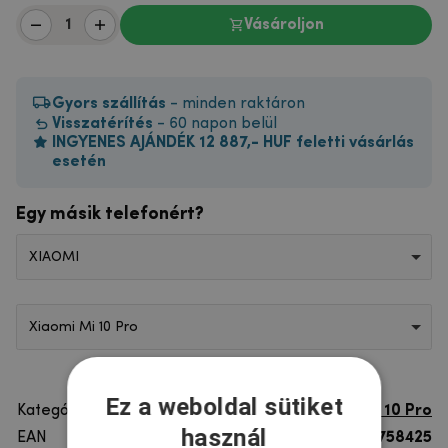
Vásároljon
Gyors szállítás
- minden raktáron
Visszatérítés
- 60 napon belül
INGYENES AJÁNDÉK 12 887,- HUF feletti vásárlás
esetén
Egy másik telefonért?
XIAOMI
Xiaomi Mi 10 Pro
Ez a weboldal sütiket
Kategória
Xiaomi Mi 10 Pro
használ
EAN
8596579758425