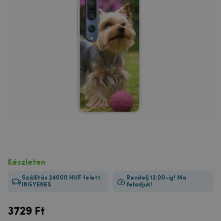
Készleten
Szállítás 24000 HUF felett
Rendelj 12:00-ig! Ma
INGYENES
feladjuk!
3729
Ft