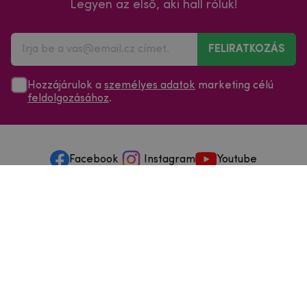
Legyen az első, aki hall róluk!
FELIRATKOZÁS
Hozzájárulok a
személyes adatok
marketing célú
feldolgozásához
.
Facebook
Instagram
Youtube
Minden a vásárlásról
Szolgáltatások és szervizelés
Szerzői jog © 2025
mpouzdra.hu