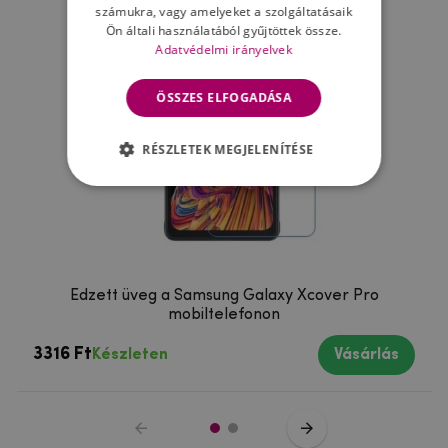
számukra, vagy amelyeket a szolgáltatásaik
Ön általi használatából gyűjtöttek össze.
Adatvédelmi irányelvek
ÖSSZES ELFOGADÁSA
RÉSZLETEK MEGJELENÍTÉSE
Edzett üveg a Samsung Galaxy Xcover Pro
mobiltelefonon
3316 Ft
Készleten
Vásárlás