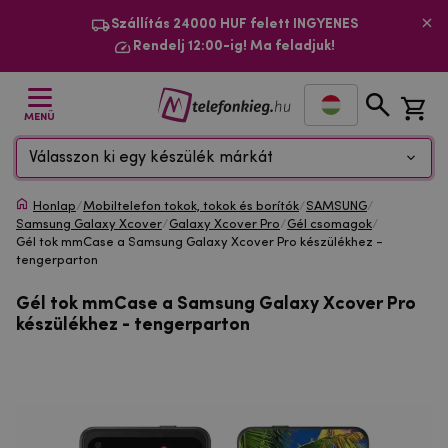
Szállítás 24000 HUF felett INGYENES
Rendelj 12:00-ig! Ma feladjuk!
MENÜ
Válasszon ki egy készülék márkát
Honlap
/
Mobiltelefon tokok, tokok és borítók
/
SAMSUNG
/
Samsung Galaxy Xcover
/
Galaxy Xcover Pro
/
Gél csomagok
/
Gél tok mmCase a Samsung Galaxy Xcover Pro készülékhez -
tengerparton
Gél tok mmCase a Samsung Galaxy Xcover Pro
készülékhez - tengerparton