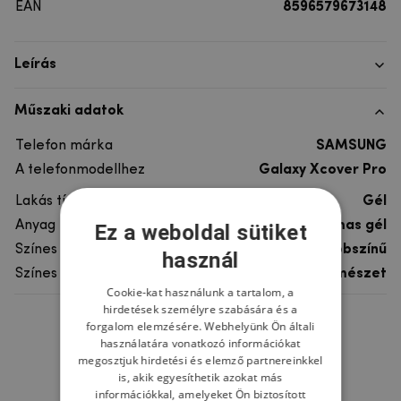
EAN
8596579673148
Leírás
Műszaki adatok
Telefon márka
SAMSUNG
A telefonmodellhez
Galaxy Xcover Pro
Lakás típusa
Gél
Anyag
rugalmas gél
Ez a weboldal sütiket
Színes
többszínű
használ
Színes motívum
Természet
Cookie-kat használunk a tartalom, a
hirdetések személyre szabására és a
forgalom elemzésére. Webhelyünk Ön általi
Ne felejtsd el
használatára vonatkozó információkat
megosztjuk hirdetési és elemző partnereinkkel
is, akik egyesíthetik azokat más
információkkal, amelyeket Ön biztosított