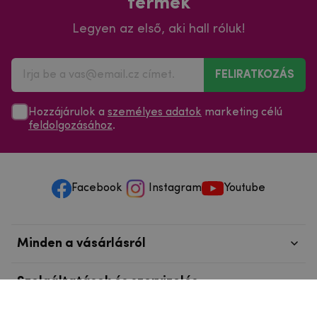
termék
Legyen az első, aki hall róluk!
FELIRATKOZÁS
Hozzájárulok a
személyes adatok
marketing célú
feldolgozásához
.
Facebook
Instagram
Youtube
Minden a vásárlásról
Szolgáltatások és szervizelés
Szerzői jog © 2025
mpouzdra.hu