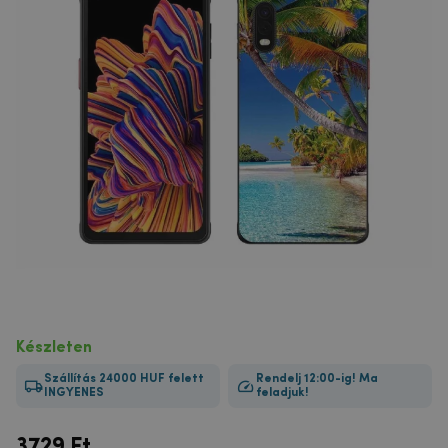
Készleten
Szállítás 24000 HUF felett
Rendelj 12:00-ig! Ma
INGYENES
feladjuk!
3729
Ft