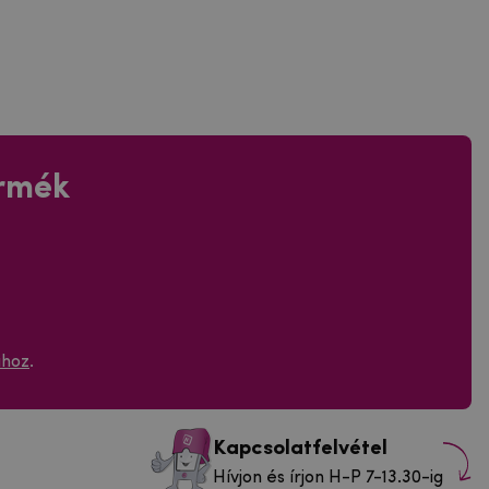
ermék
ához
.
Kapcsolatfelvétel
Hívjon és írjon H-P 7-13.30-ig