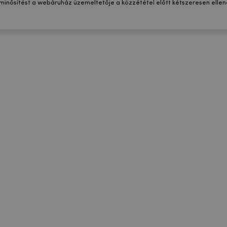
 minősítést a webáruház üzemeltetője a közzététel előtt kétszeresen ellenő