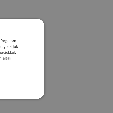
 forgalom
megosztjuk
mációkkal,
 általi