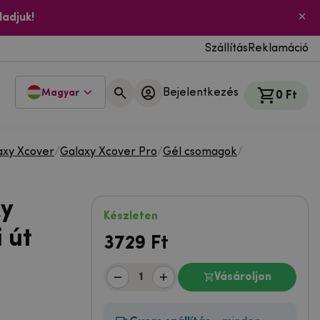
ladjuk!
Szállítás
Reklamáció
Bejelentkezés
Magyar
0 Ft
axy Xcover
/
Galaxy Xcover Pro
/
Gél csomagok
/
y
Készleten
 út
3729
Ft
Vásároljon