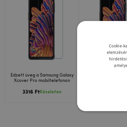
Cookie-k
elemzésér
hirdetési
amelye
Edzett üveg a Samsung Galaxy
Átlátszó védőfóli
Xcover Pro mobiltelefonon
Samsung Galaxy Xc
készülékhe
3316 Ft
2129 Ft
Készleten
Készl