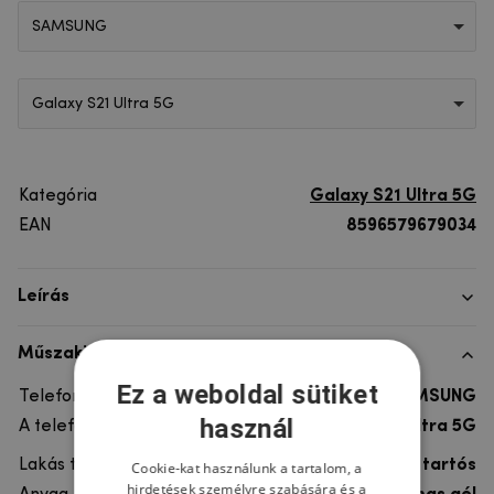
SAMSUNG
Galaxy S21 Ultra 5G
Kategória
Galaxy S21 Ultra 5G
EAN
8596579679034
Leírás
Műszaki adatok
Ez a weboldal sütiket
Telefon márka
SAMSUNG
használ
A telefonmodellhez
Galaxy S21 Ultra 5G
Lakás típusa
Gél, Ultra tartós
Cookie-kat használunk a tartalom, a
hirdetések személyre szabására és a