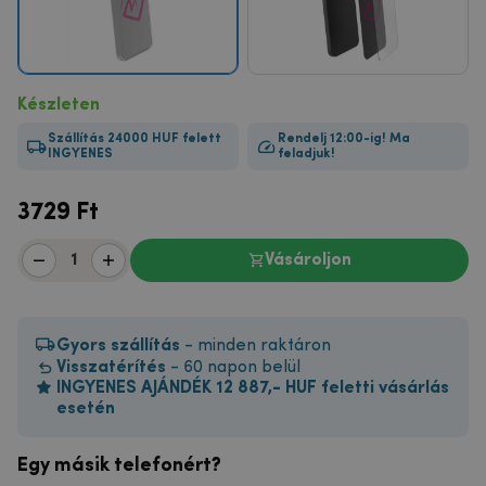
Készleten
Szállítás 24000 HUF felett
Rendelj 12:00-ig! Ma
INGYENES
feladjuk!
3729
Ft
Vásároljon
Gyors szállítás
- minden raktáron
Visszatérítés
- 60 napon belül
INGYENES AJÁNDÉK 12 887,- HUF feletti vásárlás
esetén
Egy másik telefonért?