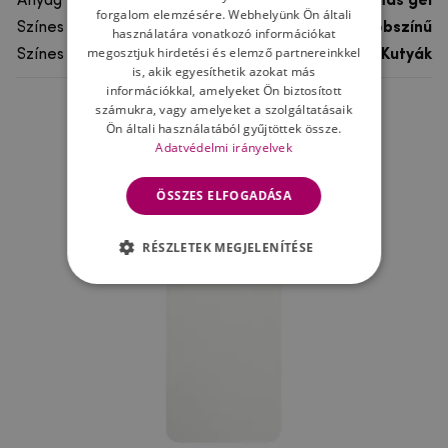
Anyag
rugalmas gél
forgalom elemzésére. Webhelyünk Ön általi
Színes
többszínű
használatára vonatkozó információkat
megosztjuk hirdetési és elemző partnereinkkel
Színes motívum
Kutyák
is, akik egyesíthetik azokat más
információkkal, amelyeket Ön biztosított
számukra, vagy amelyeket a szolgáltatásaik
Ne felejtsd el
Ön általi használatából gyűjtöttek össze.
Adatvédelmi irányelvek
ÖSSZES ELFOGADÁSA
RÉSZLETEK MEGJELENÍTÉSE