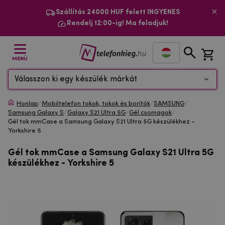
Szállítás 24000 HUF felett INGYENES
Rendelj 12:00-ig! Ma feladjuk!
MENÜ
Válasszon ki egy készülék márkát
Honlap
/
Mobiltelefon tokok, tokok és borítók
/
SAMSUNG
/
Samsung Galaxy S
/
Galaxy S21 Ultra 5G
/
Gél csomagok
/
Gél tok mmCase a Samsung Galaxy S21 Ultra 5G készülékhez -
Yorkshire 5
Gél tok mmCase a Samsung Galaxy S21 Ultra 5G
készülékhez - Yorkshire 5