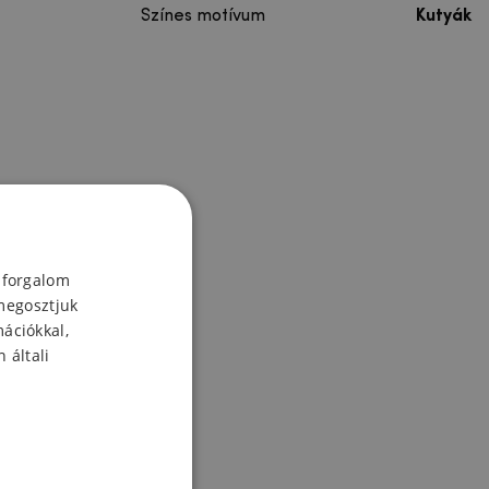
Színes motívum
Kutyák
 forgalom
megosztjuk
mációkkal,
 általi