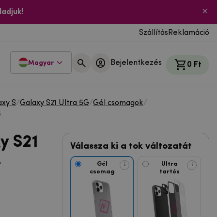
ladjuk!
Szállítás
Reklamáció
Bejelentkezés
Magyar
0 Ft
xy S
/
Galaxy S21 Ultra 5G
/
Gél csomagok
/
4
y S21
Válassza ki a tok változatát
4
Gél
Ultra
i
i
csomag
tartós