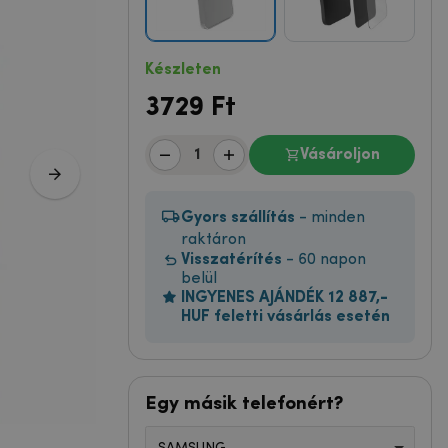
Készleten
3729
Ft
Vásároljon
Gyors szállítás
- minden
raktáron
Visszatérítés
- 60 napon
belül
INGYENES AJÁNDÉK 12 887,-
HUF feletti vásárlás esetén
Egy másik telefonért?