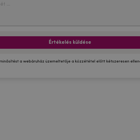
Értékelés küldése
 minősítést a webáruház üzemeltetője a közzététel előtt kétszeresen ellenő