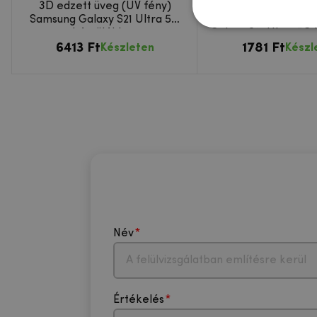
3D edzett üveg (UV fény)
MCL edzett üvegbő
Samsung Galaxy S21 Ultra 5G
kamera lencse a 
készülékhez
Galaxy S21 Ultra 5G
6413 Ft
1781 Ft
Készleten
Készl
Név
Értékelés