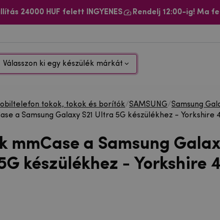
llítás 24000 HUF felett INGYENES
Rendelj 12:00-ig! Ma fe
Válasszon ki egy készülék márkát
biltelefon tokok, tokok és borítók
/
SAMSUNG
/
Samsung Gala
se a Samsung Galaxy S21 Ultra 5G készülékhez - Yorkshire 
ok mmCase a Samsung Galax
 5G készülékhez - Yorkshire 