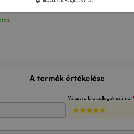
RÉSZLETEK MEGJELENÍTÉSE
l készült
Samsung
 kameráján
eten
A termék értékelése
Válassza ki a csillagok számát