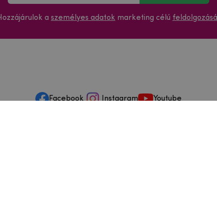
Hozzájárulok a
személyes adatok
marketing célú
feldolgozás
Facebook
Instagram
Youtube
ások és szervizelés
ződéstől való elállás
dja
szállítási feltételek