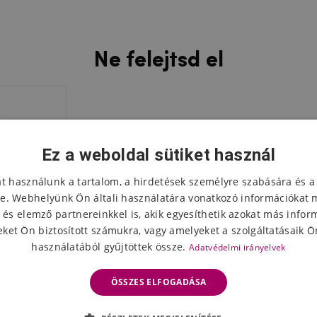
Ne felejtsd el
Ez a weboldal sütiket használ
at használunk a tartalom, a hirdetések személyre szabására és a
e. Webhelyünk Ön általi használatára vonatkozó információkat 
 és elemző partnereinkkel is, akik egyesíthetik azokat más infor
ket Ön biztosított számukra, vagy amelyeket a szolgáltatásaik Ön
használatából gyűjtöttek össze.
Adatvédelmi irányelvek
ÖSSZES ELFOGADÁSA