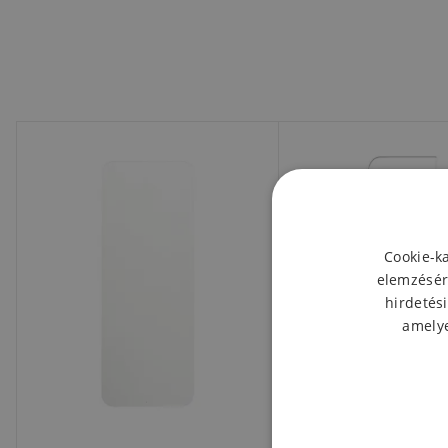
Cookie-k
elemzésér
hirdetési
amelye