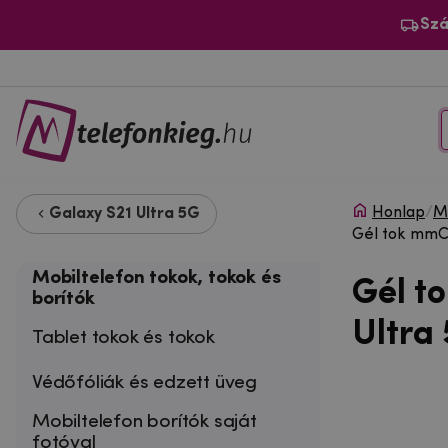
Szá
Honlap
/
Mo
Galaxy S21 Ultra 5G
Gél tok mmCa
Mobiltelefon tokok, tokok és
Gél t
borítók
Ultra
Tablet tokok és tokok
Védőfóliák és edzett üveg
Mobiltelefon borítók saját
fotóval