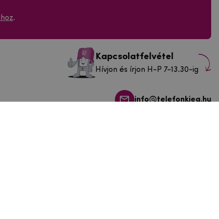
ához
.
Kapcsolatfelvétel
Hívjon és írjon H-P 7-13.30-ig
info@telefonkieg.hu