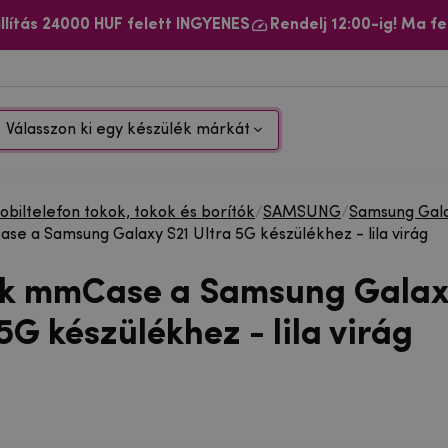
llítás 24000 HUF felett INGYENES
Rendelj 12:00-ig! Ma fe
Válasszon ki egy készülék márkát
biltelefon tokok, tokok és borítók
/
SAMSUNG
/
Samsung Gala
se a Samsung Galaxy S21 Ultra 5G készülékhez - lila virág
ok mmCase a Samsung Galax
5G készülékhez - lila virág