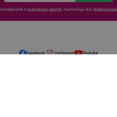
Hozzájárulok a
személyes adatok
marketing célú
feldolgozás
Facebook
Instagram
Youtube
ások és szervizelés
ződéstől való elállás
dja
szállítási feltételek