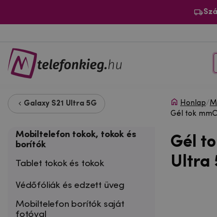
Szá
Honlap
/
Mo
Galaxy S21 Ultra 5G
Gél tok mmCa
Mobiltelefon tokok, tokok és
Gél t
borítók
Ultra 
Tablet tokok és tokok
Védőfóliák és edzett üveg
Mobiltelefon borítók saját
fotóval