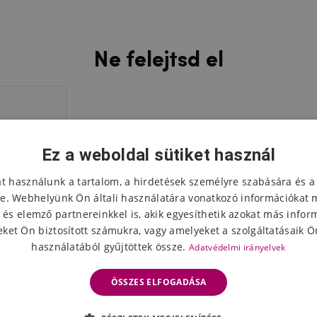
Ne felejtsd el
Ez a weboldal sütiket használ
at használunk a tartalom, a hirdetések személyre szabására és a
e. Webhelyünk Ön általi használatára vonatkozó információkat 
 és elemző partnereinkkel is, akik egyesíthetik azokat más infor
ket Ön biztosított számukra, vagy amelyeket a szolgáltatásaik Ön
használatából gyűjtöttek össze.
Adatvédelmi irányelvek
ÖSSZES ELFOGADÁSA