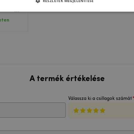
RÉSZLETEK MEGJELENÍTÉSE
l készült
Samsung
 kameráján
eten
A termék értékelése
Válassza ki a csillagok számát