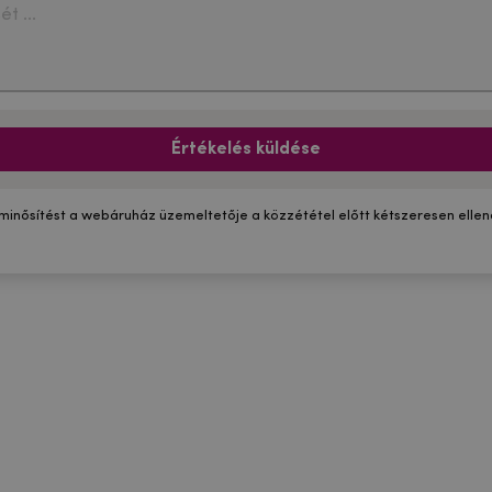
Értékelés küldése
 minősítést a webáruház üzemeltetője a közzététel előtt kétszeresen ellenő