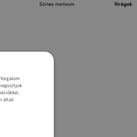
Színes motívum
Virágok
 forgalom
megosztjuk
mációkkal,
 általi