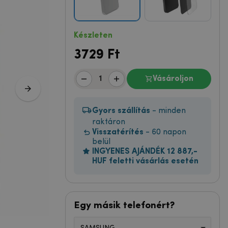
Készleten
3729
Ft
Vásároljon
Gyors szállítás
- minden
raktáron
Visszatérítés
- 60 napon
belül
INGYENES AJÁNDÉK 12 887,-
HUF feletti vásárlás esetén
Egy másik telefonért?