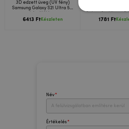
3D edzett üveg (UV fény)
MCL edzett üvegbő
Samsung Galaxy S21 Ultra 5G
kamera lencse a 
készülékhez
Galaxy S21 Ultra 5G
6413 Ft
1781 Ft
Készleten
Készl
Név
Értékelés