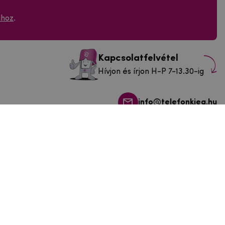
ához
.
Kapcsolatfelvétel
Hívjon és írjon H-P 7-13.30-ig
info@telefonkieg.hu