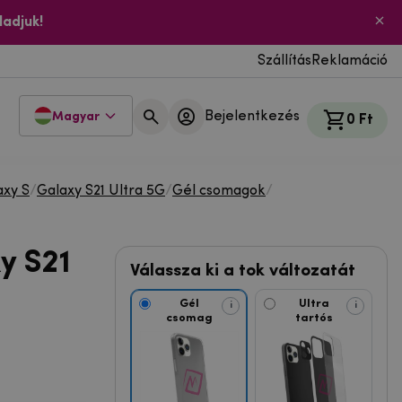
ladjuk!
Szállítás
Reklamáció
Bejelentkezés
Magyar
0 Ft
xy S
/
Galaxy S21 Ultra 5G
/
Gél csomagok
/
y S21
Válassza ki a tok változatát
Gél
Ultra
i
i
csomag
tartós