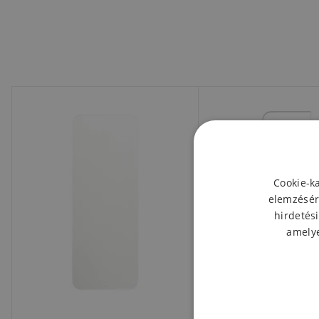
Cookie-k
elemzésér
hirdetési
amelye