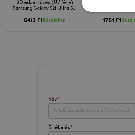
3D edzett üveg (UV fény)
MCL edzett üvegbő
Samsung Galaxy S21 Ultra 5G
kamera lencse a 
készülékhez
Galaxy S21 Ultra 5G
6413 Ft
1781 Ft
Készleten
Készl
Név
Értékelés