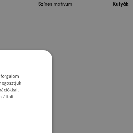
Színes motívum
Kutyák
 forgalom
megosztjuk
mációkkal,
 általi