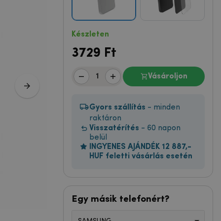
Készleten
3729
Ft
Vásároljon
Gyors szállítás
- minden
raktáron
Visszatérítés
- 60 napon
belül
INGYENES AJÁNDÉK 12 887,-
HUF feletti vásárlás esetén
Egy másik telefonért?