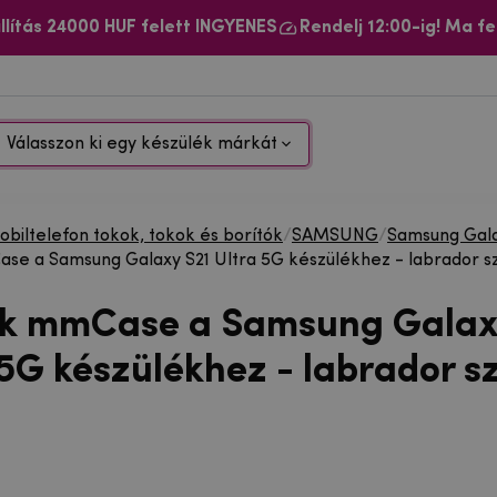
llítás 24000 HUF felett INGYENES
Rendelj 12:00-ig! Ma fe
Válasszon ki egy készülék márkát
biltelefon tokok, tokok és borítók
/
SAMSUNG
/
Samsung Gala
se a Samsung Galaxy S21 Ultra 5G készülékhez - labrador s
ok mmCase a Samsung Galax
 5G készülékhez - labrador s