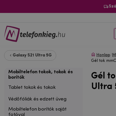
Szá
Honlap
/
Mo
Galaxy S21 Ultra 5G
Gél tok mmCa
Mobiltelefon tokok, tokok és
Gél t
borítók
Ultra
Tablet tokok és tokok
Védőfóliák és edzett üveg
Mobiltelefon borítók saját
fotóval