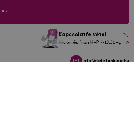
ához
.
Kapcsolatfelvétel
Hívjon és írjon H-P 7-13.30-ig
info@telefonkieg.hu