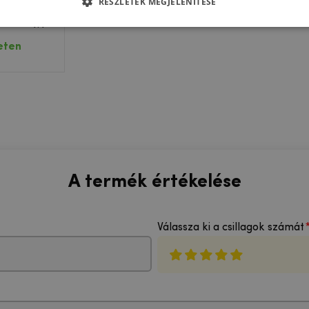
RÉSZLETEK MEGJELENÍTÉSE
l készült
Samsung
 kameráján
eten
A termék értékelése
Válassza ki a csillagok számát