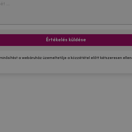
Értékelés küldése
 minősítést a webáruház üzemeltetője a közzététel előtt kétszeresen ellenő