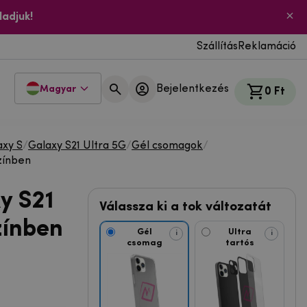
ladjuk!
Szállítás
Reklamáció
Bejelentkezés
Magyar
0 Ft
xy S
/
Galaxy S21 Ultra 5G
/
Gél csomagok
/
zínben
y S21
Válassza ki a tok változatát
zínben
Gél
Ultra
i
i
csomag
tartós