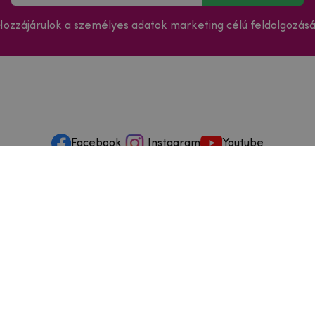
Hozzájárulok a
személyes adatok
marketing célú
feldolgozás
Facebook
Instagram
Youtube
ások és szervizelés
ződéstől való elállás
dja
szállítási feltételek