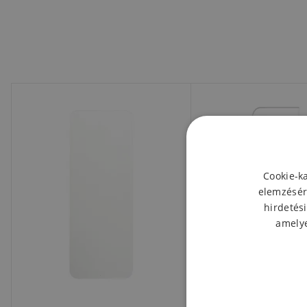
Cookie-k
elemzésér
hirdetési
amelye