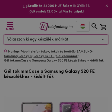
Szállítás 24000 HUF felett INGYENES
Rendelj 12:00-ig! Ma feladjuk!
MENÜ
Válasszon ki egy készülék márkát
Honlap
/
Mobiltelefon tokok, tokok és borítók
/
SAMSUNG
/
Samsung Galaxy S
/
Galaxy S20 FE
/
Gél csomagok
/
Gél tok mmCase a Samsung Galaxy S20 FE készülékhez - kidőlt fák
Gél tok mmCase a Samsung Galaxy S20 FE
készülékhez - kidőlt fák