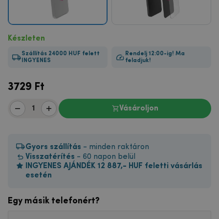
Készleten
Szállítás 24000 HUF felett
Rendelj 12:00-ig! Ma
INGYENES
feladjuk!
3729
Ft
Vásároljon
Gyors szállítás
- minden raktáron
Visszatérítés
- 60 napon belül
INGYENES AJÁNDÉK 12 887,- HUF feletti vásárlás
esetén
Egy másik telefonért?