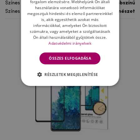
forgalom elemzésére. Webhelyünk Ön általi
Színes
többszínű
használatára vonatkozó információkat
Színes motívum
Természet
megosztjuk hirdetési és elemző partnereinkkel
is, akik egyesíthetik azokat más
információkkal, amelyeket Ön biztosított
számukra, vagy amelyeket a szolgáltatásaik
Ne felejtsd el
Ön általi használatából gyűjtöttek össze.
Adatvédelmi irányelvek
ÖSSZES ELFOGADÁSA
RÉSZLETEK MEGJELENÍTÉSE