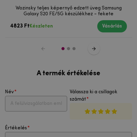
Wozinsky teljes képernyő edzett üveg Samsung
Galaxy S20 FE/5G készülékhez - fekete
4823 Ft
Készleten
Vásárlás
A termék értékelése
Név
Válassza ki a csillagok
számát
Értékelés