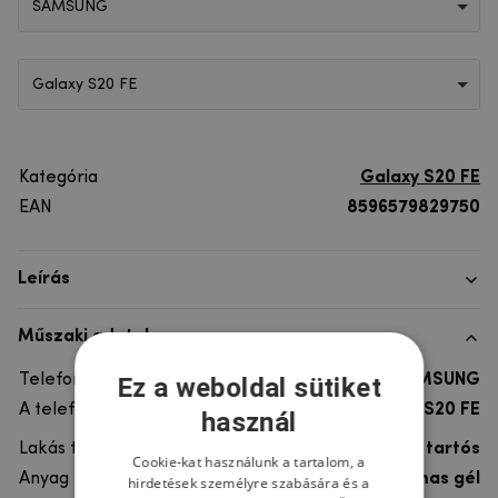
SAMSUNG
Galaxy S20 FE
Kategória
Galaxy S20 FE
EAN
8596579829750
Leírás
Műszaki adatok
Telefon márka
SAMSUNG
Ez a weboldal sütiket
A telefonmodellhez
Galaxy S20 FE
használ
Lakás típusa
Gél, Ultra tartós
Cookie-kat használunk a tartalom, a
Anyag
rugalmas gél
hirdetések személyre szabására és a