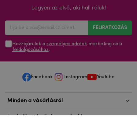
Legyen az első, aki hall róluk!
FELIRATKOZÁS
Hozzájárulok a
személyes adatok
marketing célú
feldolgozásához
.
Facebook
Instagram
Youtube
Minden a vásárlásról
Szolgáltatások és szervizelés
Szerzői jog © 2025
mpouzdra.hu