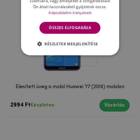
számukra, vagy amelyeket a szolgáltatásaik
Ön általi használatából gyűjtöttek össze.
Adatvédelmi irányelvek
ÖSSZES ELFOGADÁSA
RÉSZLETEK MEGJELENÍTÉSE
Élesített üveg a mobil Huawei Y7 (2019) mobilon
2994 Ft
Készleten
Vásárlás