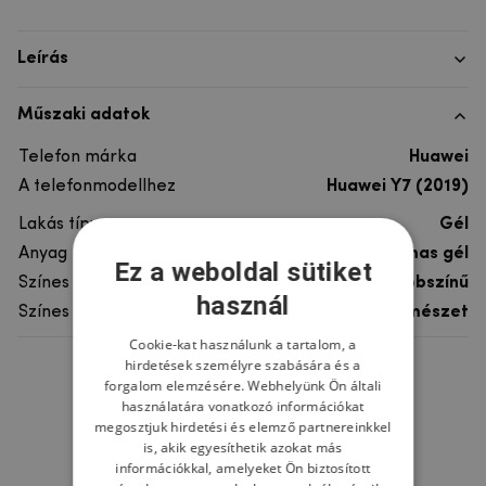
Leírás
Műszaki adatok
Telefon márka
Huawei
A telefonmodellhez
Huawei Y7 (2019)
Lakás típusa
Gél
Anyag
rugalmas gél
Ez a weboldal sütiket
Színes
többszínű
használ
Színes motívum
Természet
Cookie-kat használunk a tartalom, a
hirdetések személyre szabására és a
Ne felejtsd el
forgalom elemzésére. Webhelyünk Ön általi
használatára vonatkozó információkat
megosztjuk hirdetési és elemző partnereinkkel
is, akik egyesíthetik azokat más
információkkal, amelyeket Ön biztosított