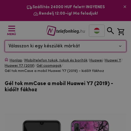
Szállítás 24000 HUF felett INGYENES
Rendelj 12:00-ig! Ma feladjuk!
MENÜ
Válasszon ki egy készülék márkát
Honlap
/
Mobiltelefon tokok, tokok és borítók
/
Huawei
/
Huawei Y
/
Huawei Y7 (2019)
/
Gél csomagok
/
Gél tok mmCase a mobil Huawei Y7 (2019) - kidőlt fákhoz
Gél tok mmCase a mobil Huawei Y7 (2019) -
kidőlt fákhoz