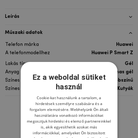
Leírás
Műszaki adatok
Telefon márka
Huawei
A telefonmodellhez
Huawei P Smart Z
Lakás típusa
Gél
Anyag
rugalmas gél
Ez a weboldal sütiket
Színes
többszínű
használ
Színes motívum
Kutyák
Cookie-kat használunk a tartalom, a
hirdetések személyre szabására és a
Ne felejtsd el
forgalom elemzésére. Webhelyünk Ön általi
használatára vonatkozó információkat
megosztjuk hirdetési és elemző partnereinkkel
is, akik egyesíthetik azokat más
információkkal, amelyeket Ön biztosított