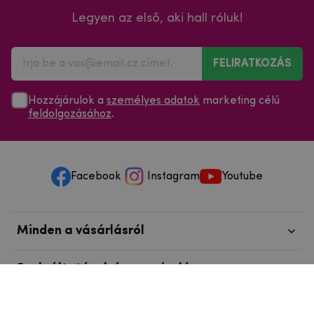
Legyen az első, aki hall róluk!
FELIRATKOZÁS
Hozzájárulok a
személyes adatok
marketing célú
feldolgozásához
.
Facebook
Instagram
Youtube
Minden a vásárlásról
Szolgáltatások és szervizelés
Szerzői jog © 2025
mpouzdra.hu