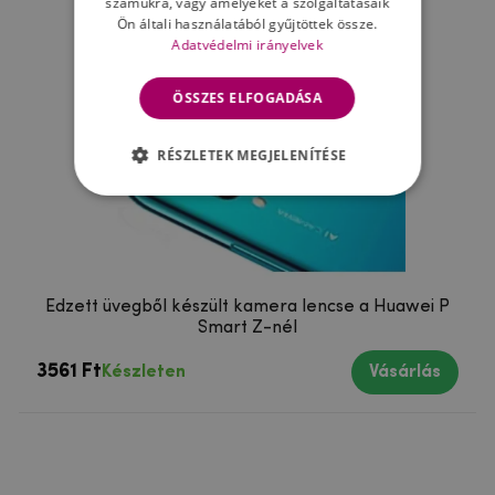
számukra, vagy amelyeket a szolgáltatásaik
Ön általi használatából gyűjtöttek össze.
Adatvédelmi irányelvek
ÖSSZES ELFOGADÁSA
RÉSZLETEK MEGJELENÍTÉSE
Edzett üvegből készült kamera lencse a Huawei P
Smart Z-nél
3561 Ft
Készleten
Vásárlás