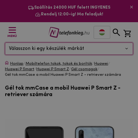
Szállítás 24000 HUF felett INGYENES
Rendelj 12:00-ig! Ma feladjuk!
MENÜ
Válasszon ki egy készülék márkát
Honlap
/
Mobiltelefon tokok, tokok és borítók
/
Huawei
/
Huawei P Smart
/
Huawei P Smart Z
/
Gél csomagok
/
Gél tok mmCase a mobil Huawei P Smart Z - retriever számára
Gél tok mmCase a mobil Huawei P Smart Z -
retriever számára