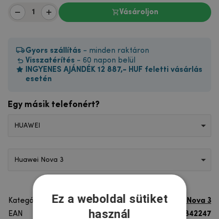
Vásároljon
Gyors szállítás
- minden raktáron
Visszatérítés
- 60 napon belül
INGYENES AJÁNDÉK 12 887,- HUF feletti vásárlás
esetén
Egy másik telefonért?
HUAWEI
Huawei Nova 3
Ez a weboldal sütiket
Kategória
Huawei Nova 3
használ
EAN
8596579842247