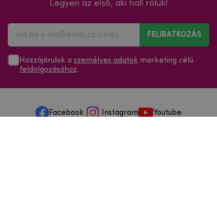
Legyen az első, aki hall róluk!
FELIRATKOZÁS
Hozzájárulok a
személyes adatok
marketing célú
feldolgozásához
.
Facebook
Instagram
Youtube
Minden a vásárlásról
Szolgáltatások és szervizelés
Szerzői jog © 2025
mpouzdra.hu