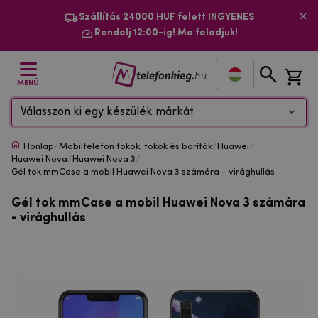
Szállítás 24000 HUF felett INGYENES
Rendelj 12:00-ig! Ma feladjuk!
MENÜ
Válasszon ki egy készülék márkát
Honlap
/
Mobiltelefon tokok, tokok és borítók
/
Huawei
/
Huawei Nova
/
Huawei Nova 3
/
Gél tok mmCase a mobil Huawei Nova 3 számára - virághullás
Gél tok mmCase a mobil Huawei Nova 3 számára
- virághullás