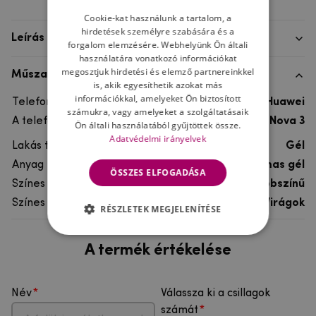
Cookie-kat használunk a tartalom, a
hirdetések személyre szabására és a
Leírás
forgalom elemzésére. Webhelyünk Ön általi
használatára vonatkozó információkat
megosztjuk hirdetési és elemző partnereinkkel
Műszaki adatok
is, akik egyesíthetik azokat más
információkkal, amelyeket Ön biztosított
Telefon márka
Huawei
számukra, vagy amelyeket a szolgáltatásaik
A telefonmodellhez
Huawei Nova 3
Ön általi használatából gyűjtöttek össze.
Adatvédelmi irányelvek
Lakás típusa
Gél
Anyag
rugalmas gél
ÖSSZES ELFOGADÁSA
Színes
többszínű
Színes motívum
Virágok
RÉSZLETEK MEGJELENÍTÉSE
A termék értékelése
Név
Válassza ki a csillagok
számát