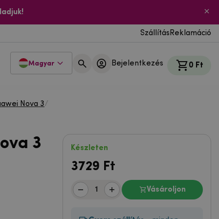
ladjuk!
Szállítás
Reklamáció
Bejelentkezés
Magyar
0 Ft
awei Nova 3
/
ova 3
Készleten
3729
Ft
Vásároljon