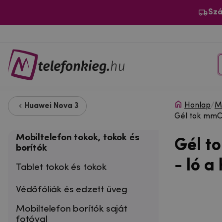
Szá
Honlap
/
Mo
Huawei Nova 3
Gél tok mmCa
Mobiltelefon tokok, tokok és
Gél t
borítók
- ló a
Tablet tokok és tokok
Védőfóliák és edzett üveg
Mobiltelefon borítók saját
fotóval