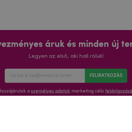
ezményes áruk és minden új t
Legyen az első, aki hall róluk!
FELIRATKOZÁS
Hozzájárulok a
személyes adatok
marketing célú
feldolgozás