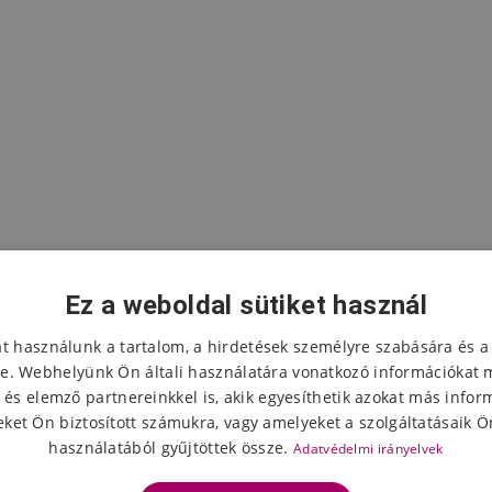
Ez a weboldal sütiket használ
at használunk a tartalom, a hirdetések személyre szabására és a
e. Webhelyünk Ön általi használatára vonatkozó információkat 
 és elemző partnereinkkel is, akik egyesíthetik azokat más infor
A termék értékelése
ket Ön biztosított számukra, vagy amelyeket a szolgáltatásaik Ön
használatából gyűjtöttek össze.
Adatvédelmi irányelvek
Válassza ki a csillagok számát