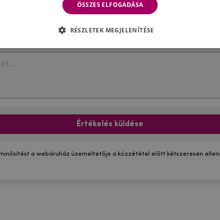
ÖSSZES ELFOGADÁSA
RÉSZLETEK MEGJELENÍTÉSE
Értékelés küldése
 minősítést a webáruház üzemeltetője a közzététel előtt kétszeresen ellenő