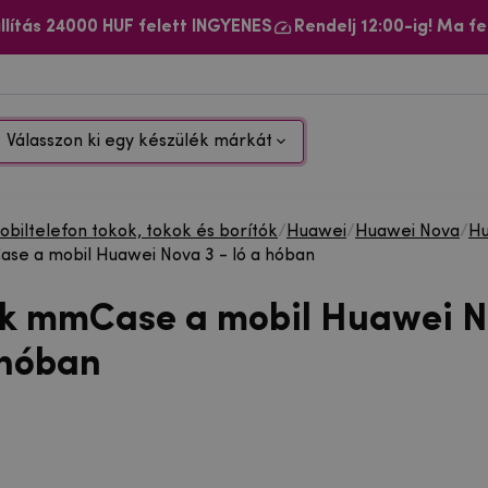
llítás 24000 HUF felett INGYENES
Rendelj 12:00-ig! Ma fe
Válasszon ki egy készülék márkát
biltelefon tokok, tokok és borítók
/
Huawei
/
Huawei Nova
/
Hu
se a mobil Huawei Nova 3 - ló a hóban
ok mmCase a mobil Huawei N
 hóban