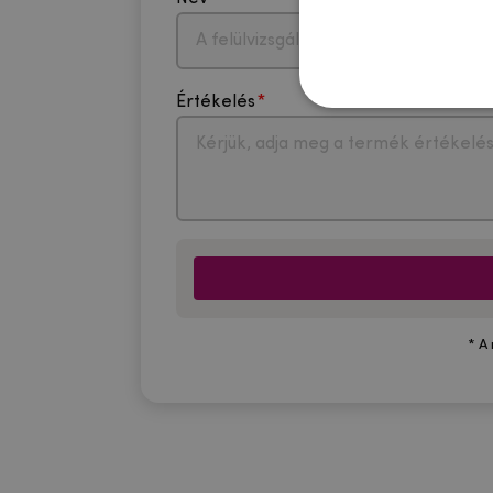
Értékelés
* A