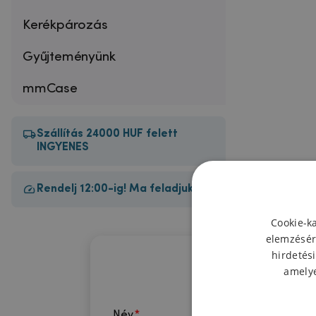
Kerékpározás
Gyűjteményünk
mmCase
Szállítás 24000 HUF felett
INGYENES
Rendelj 12:00-ig! Ma feladjuk!
Cookie-k
elemzésér
hirdetési
amelye
Név