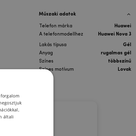
Műszaki adatok
Telefon márka
Huawei
A telefonmodellhez
Huawei Nova 3
Lakás típusa
Gél
Anyag
rugalmas gél
Színes
többszínű
Színes motívum
Lovak
 forgalom
megosztjuk
mációkkal,
 általi