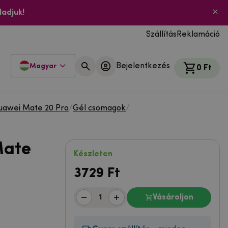
ladjuk!
Szállítás
Reklamáció
Bejelentkezés
Magyar
0 Ft
uawei Mate 20 Pro
/
Gél csomagok
/
Mate
Készleten
3729
Ft
Vásároljon