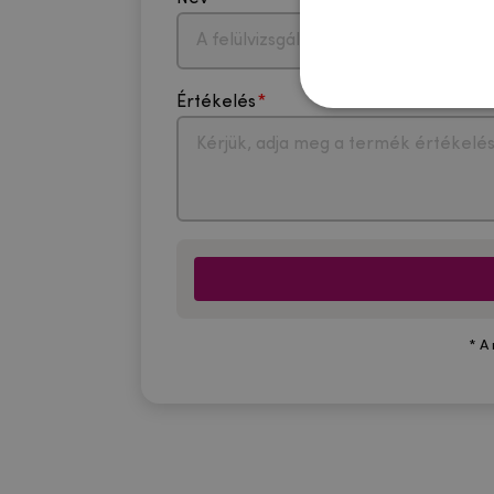
Értékelés
* A