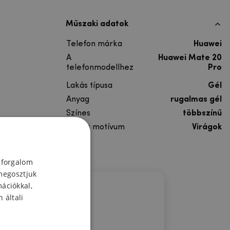
Műszaki adatok
Telefon márka
Huawei
A
Huawei Mate 20
telefonmodellhez
Pro
Lakás típusa
Gél
Anyag
rugalmas gél
Színes
többszínű
Színes motívum
Virágok
 forgalom
megosztjuk
mációkkal,
 általi