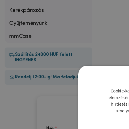
Kerékpározás
Gyűjteményünk
mmCase
Szállítás 24000 HUF felett
INGYENES
Rendelj 12:00-ig! Ma feladjuk!
Cookie-k
elemzésér
hirdetési
amelye
Név