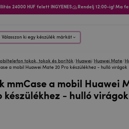
llítás 24000 HUF felett INGYENES
Rendelj 12:00-ig! Ma fe
Válasszon ki egy készülék márkát
biltelefon tokok, tokok és borítók
/
Huawei
/
Huawei Mate
/
H
se a mobil Huawei Mate 20 Pro készülékhez - hulló virágok
ok mmCase a mobil Huawei 
 készülékhez - hulló virágok