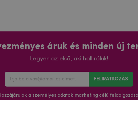
ezményes áruk és minden új t
Legyen az első, aki hall róluk!
FELIRATKOZÁS
Hozzájárulok a
személyes adatok
marketing célú
feldolgozás