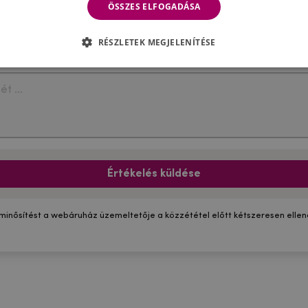
ÖSSZES ELFOGADÁSA
RÉSZLETEK MEGJELENÍTÉSE
Értékelés küldése
 minősítést a webáruház üzemeltetője a közzététel előtt kétszeresen ellenő