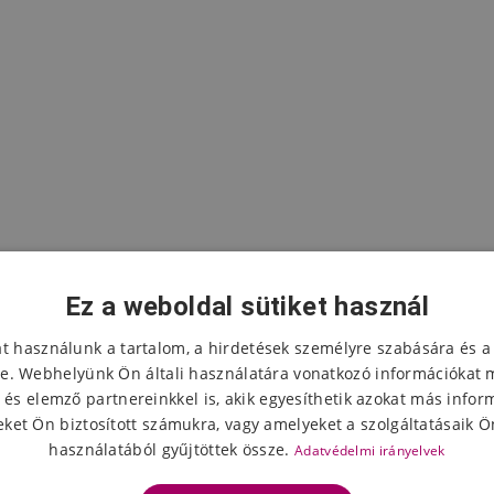
Ez a weboldal sütiket használ
at használunk a tartalom, a hirdetések személyre szabására és a
e. Webhelyünk Ön általi használatára vonatkozó információkat 
 és elemző partnereinkkel is, akik egyesíthetik azokat más infor
A termék értékelése
ket Ön biztosított számukra, vagy amelyeket a szolgáltatásaik Ön
használatából gyűjtöttek össze.
Adatvédelmi irányelvek
Válassza ki a csillagok számát