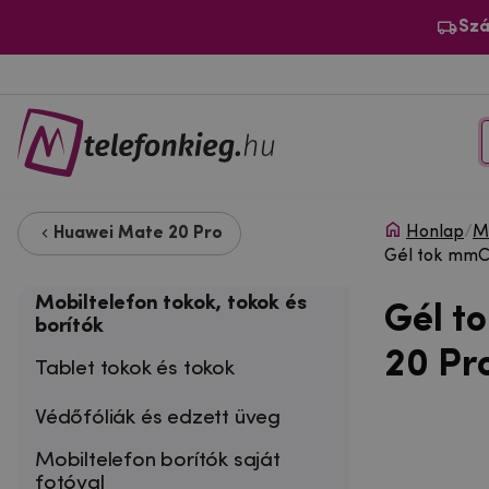
Szá
Honlap
/
Mo
Huawei Mate 20 Pro
Gél tok mmCa
Mobiltelefon tokok, tokok és
Gél t
borítók
20 Pro
Tablet tokok és tokok
Védőfóliák és edzett üveg
Mobiltelefon borítók saját
fotóval