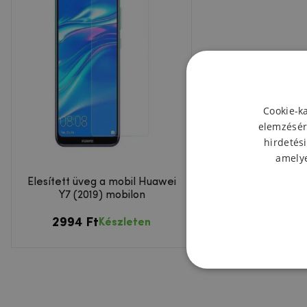
Cookie-k
elemzésér
hirdetési
amelye
Élesített üveg a mobil Huawei
Y7 (2019) mobilon
2994 Ft
Készleten