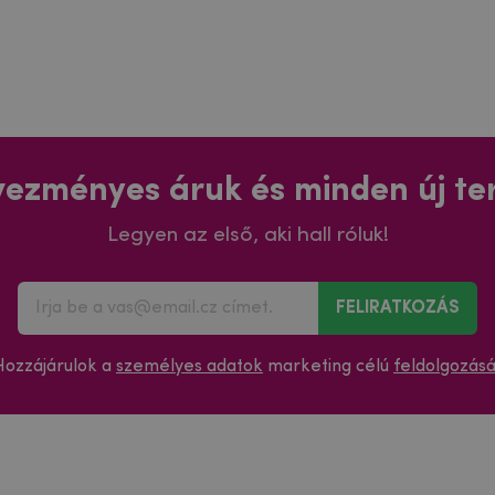
ezményes áruk és minden új t
Legyen az első, aki hall róluk!
FELIRATKOZÁS
Hozzájárulok a
személyes adatok
marketing célú
feldolgozás