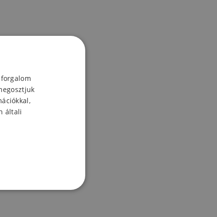
 forgalom
megosztjuk
mációkkal,
 általi