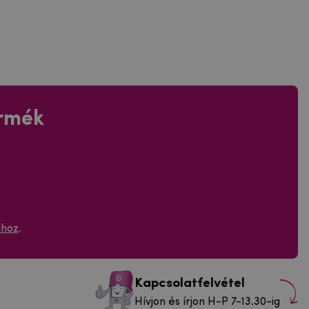
ermék
ához
.
Kapcsolatfelvétel
Hívjon és írjon H-P 7-13.30-ig