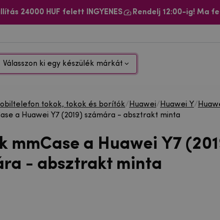
llítás 24000 HUF felett INGYENES
Rendelj 12:00-ig! Ma fe
Válasszon ki egy készülék márkát
biltelefon tokok, tokok és borítók
/
Huawei
/
Huawei Y
/
Huawe
se a Huawei Y7 (2019) számára - absztrakt minta
ok mmCase a Huawei Y7 (201
ra - absztrakt minta