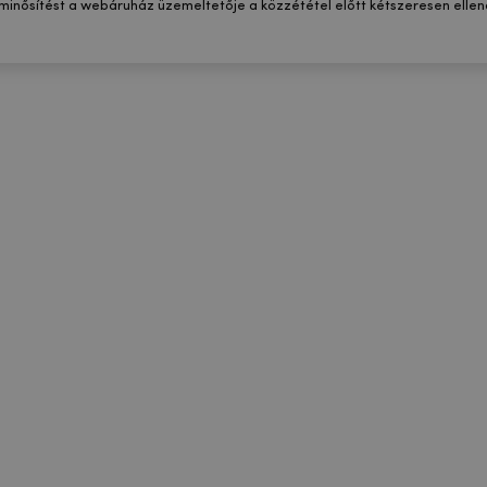
 minősítést a webáruház üzemeltetője a közzététel előtt kétszeresen ellenő