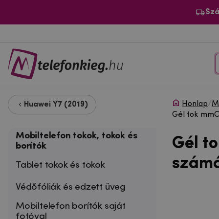
Szá
Honlap
/
Mo
Huawei Y7 (2019)
Gél tok mmCa
Mobiltelefon tokok, tokok és
Gél t
borítók
számá
Tablet tokok és tokok
Védőfóliák és edzett üveg
Mobiltelefon borítók saját
fotóval