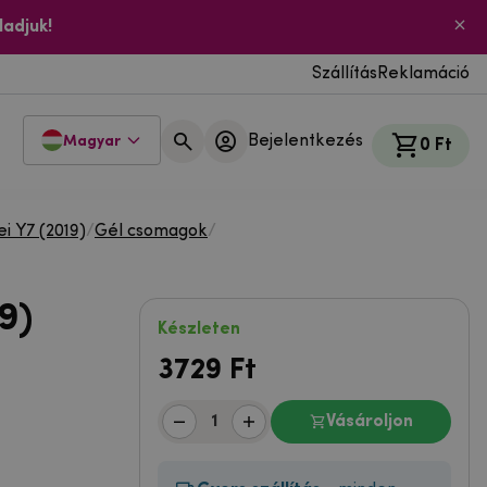
ladjuk!
Szállítás
Reklamáció
Bejelentkezés
Magyar
0 Ft
i Y7 (2019)
/
Gél csomagok
/
9)
Készleten
3729
Ft
Vásároljon