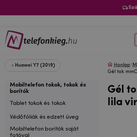
Szá
Honlap
/
Mo
Huawei Y7 (2019)
Gél tok mmCa
Mobiltelefon tokok, tokok és
Gél t
borítók
lila v
Tablet tokok és tokok
Védőfóliák és edzett üveg
Mobiltelefon borítók saját
fotóval