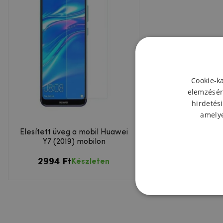
Cookie-k
elemzésér
hirdetési
amelye
Élesített üveg a mobil Huawei
Y7 (2019) mobilon
2994 Ft
Készleten