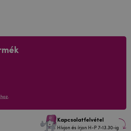
ermék
ához
.
Kapcsolatfelvétel
Hívjon és írjon H-P 7-13.30-ig