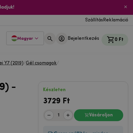
ladjuk!
Szállítás
Reklamáció
Bejelentkezés
Magyar
0 Ft
i Y7 (2019)
/
Gél csomagok
/
9) -
Készleten
3729
Ft
Vásároljon