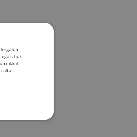
 forgalom
megosztjuk
mációkkal,
 általi