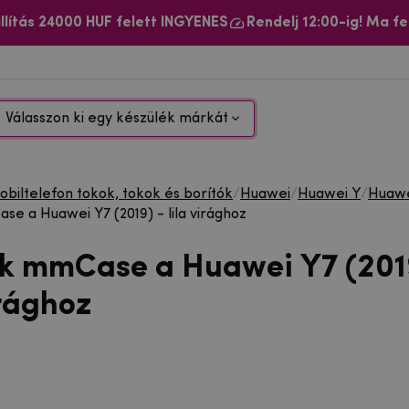
llítás 24000 HUF felett INGYENES
Rendelj 12:00-ig! Ma fe
Válasszon ki egy készülék márkát
biltelefon tokok, tokok és borítók
/
Huawei
/
Huawei Y
/
Huawe
se a Huawei Y7 (2019) - lila virághoz
ok mmCase a Huawei Y7 (201
irághoz