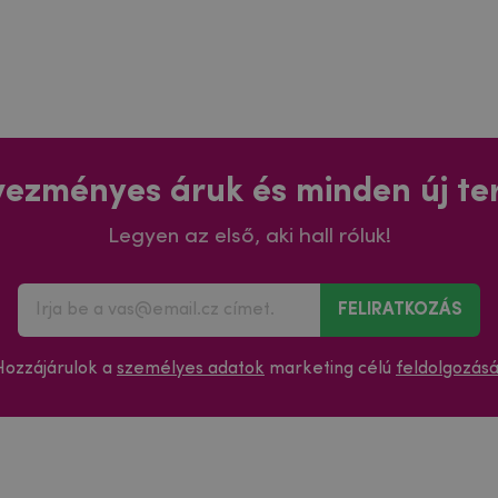
ezményes áruk és minden új t
Legyen az első, aki hall róluk!
FELIRATKOZÁS
Hozzájárulok a
személyes adatok
marketing célú
feldolgozás