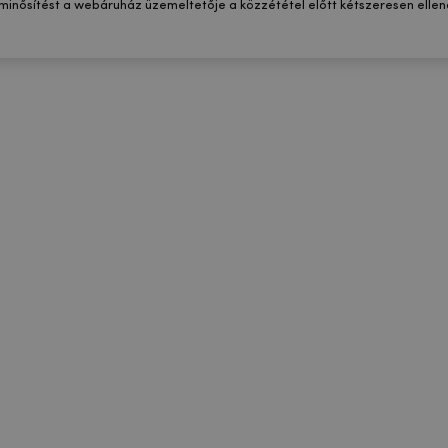
 minősítést a webáruház üzemeltetője a közzététel előtt kétszeresen ellenő