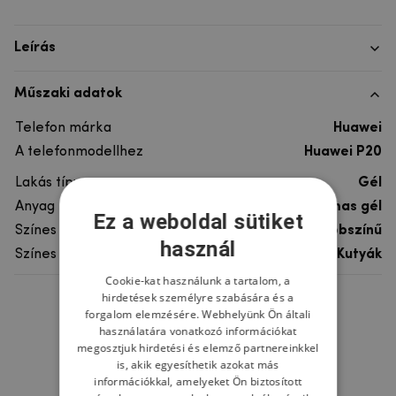
Leírás
Műszaki adatok
Telefon márka
Huawei
A telefonmodellhez
Huawei P20
Lakás típusa
Gél
Anyag
rugalmas gél
Ez a weboldal sütiket
Színes
többszínű
használ
Színes motívum
Kutyák
Cookie-kat használunk a tartalom, a
hirdetések személyre szabására és a
Ne felejtsd el
forgalom elemzésére. Webhelyünk Ön általi
használatára vonatkozó információkat
megosztjuk hirdetési és elemző partnereinkkel
is, akik egyesíthetik azokat más
információkkal, amelyeket Ön biztosított