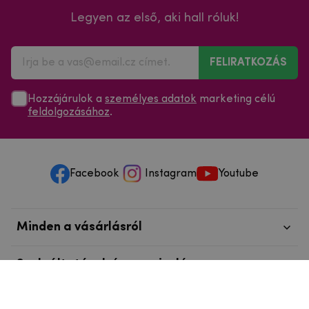
Legyen az első, aki hall róluk!
FELIRATKOZÁS
Hozzájárulok a
személyes adatok
marketing célú
feldolgozásához
.
Facebook
Instagram
Youtube
Minden a vásárlásról
Szolgáltatások és szervizelés
Szerzői jog © 2025
mpouzdra.hu