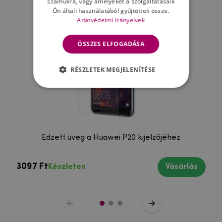
számukra, vagy amelyeket a szolgáltatásaik
Ön általi használatából gyűjtöttek össze.
Adatvédelmi irányelvek
ÖSSZES ELFOGADÁSA
RÉSZLETEK MEGJELENÍTÉSE
Edzett üveg a Huawei P20 kijelzőjéhez
3097 Ft
Készleten
Vásárlás