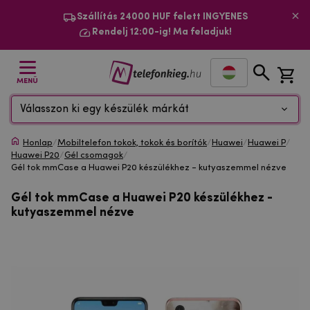
Szállítás 24000 HUF felett INGYENES
Rendelj 12:00-ig! Ma feladjuk!
MENÜ
Válasszon ki egy készülék márkát
Honlap
/
Mobiltelefon tokok, tokok és borítók
/
Huawei
/
Huawei P
/
Huawei P20
/
Gél csomagok
/
Gél tok mmCase a Huawei P20 készülékhez - kutyaszemmel nézve
Gél tok mmCase a Huawei P20 készülékhez -
kutyaszemmel nézve