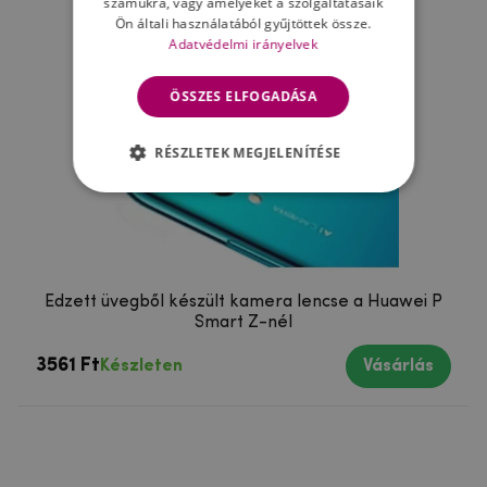
számukra, vagy amelyeket a szolgáltatásaik
Ön általi használatából gyűjtöttek össze.
Adatvédelmi irányelvek
ÖSSZES ELFOGADÁSA
RÉSZLETEK MEGJELENÍTÉSE
Edzett üvegből készült kamera lencse a Huawei P
Smart Z-nél
3561 Ft
Készleten
Vásárlás