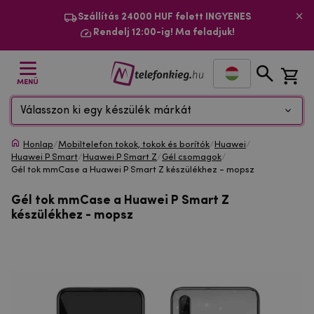
Szállítás 24000 HUF felett INGYENES
Rendelj 12:00-ig! Ma feladjuk!
MENÜ
Válasszon ki egy készülék márkát
Honlap
/
Mobiltelefon tokok, tokok és borítók
/
Huawei
/
Huawei P Smart
/
Huawei P Smart Z
/
Gél csomagok
/
Gél tok mmCase a Huawei P Smart Z készülékhez - mopsz
Gél tok mmCase a Huawei P Smart Z
készülékhez - mopsz