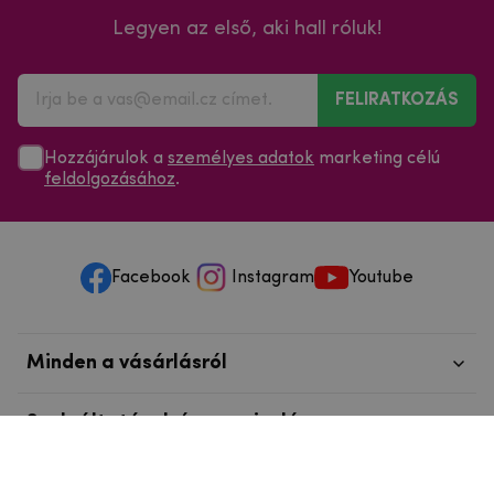
Legyen az első, aki hall róluk!
FELIRATKOZÁS
Hozzájárulok a
személyes adatok
marketing célú
feldolgozásához
.
Facebook
Instagram
Youtube
Minden a vásárlásról
Szolgáltatások és szervizelés
Szerzői jog © 2025
mpouzdra.hu