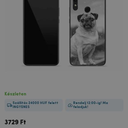
Készleten
Szállítás 24000 HUF felett
Rendelj 12:00-ig! Ma
INGYENES
feladjuk!
3729
Ft