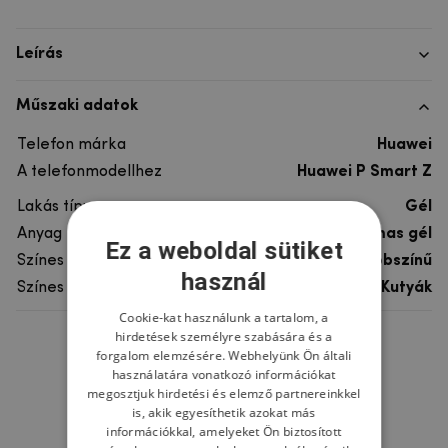
Leírás
Műszaki adatok
Telefon márka
Huawei
A telefonmodellhez
Huawei P Smart Z
Lakás típusa
Gél
Anyag
rugalmas gél
Ez a weboldal sütiket
Színes
többszínű
használ
Színes motívum
Kutyák
Cookie-kat használunk a tartalom, a
hirdetések személyre szabására és a
Ne felejtsd el
forgalom elemzésére. Webhelyünk Ön általi
használatára vonatkozó információkat
megosztjuk hirdetési és elemző partnereinkkel
is, akik egyesíthetik azokat más
információkkal, amelyeket Ön biztosított